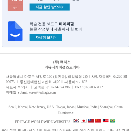
지금 할인 받으러>
학술 전용 AI도구
페이퍼팔
논문 작성부터 제출까지 한 번에!
자세히 보기>
(주) 캑터스
커뮤니케이션즈코리아
서
울특별시 마포구 서강로 105 (창전동), 화일빌딩 2
층
ㅣ사업자등록번호:220-88-
09073 ㅣ 통신판매업신고번호: 제2011-서울마포-1692
대표자: 박기서 ㅣ 고객센터:
02-3478-4396
ㅣ FAX: (02)703-3177
이메일:
submit-korea@editage.com
Seoul, Korea | New Jersey, USA | Tokyo, Japan | Mumbai, India |
Shanghai, China
|
Singapore
EDITAGE WORLDWIDE WEBSITES:
부인 성명: 에디티지 인사이트는 캑터스커뮤니케이션즈 산하 브랜드, 에디티지의 플