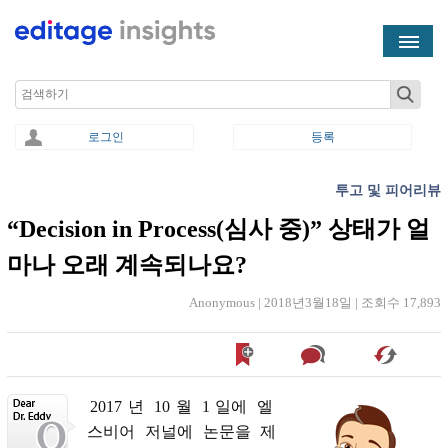
Skip to main content
Search
로그인
등록
투고 및 피어리뷰
You are here
“Decision in Process(심사 중)” 상태가 얼
마나 오래 계속되나요?
Anonymous |
2018년3월18일
|
조회수 17,893
2017
년
10
월
1
일에
엘
스비어
저널에
논문을
제