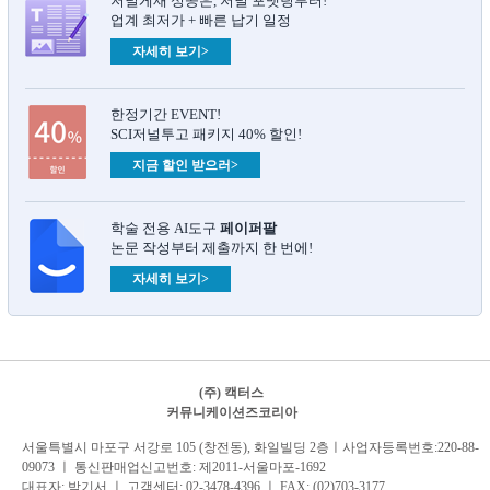
저널게재 성공은, 저널 포맷팅부터!
업계 최저가 + 빠른 납기 일정
자세히 보기>
한정기간 EVENT!
SCI저널투고 패키지 40% 할인!
지금 할인 받으러>
학술 전용 AI도구
페이퍼팔
논문 작성부터 제출까지 한 번에!
자세히 보기>
(주) 캑터스
커뮤니케이션즈코리아
서
울특별시 마포구 서강로 105 (창전동), 화일빌딩 2
층
ㅣ사업자등록번호:220-88-
09073 ㅣ 통신판매업신고번호: 제2011-서울마포-1692
대표자: 박기서 ㅣ 고객센터:
02-3478-4396
ㅣ FAX: (02)703-3177