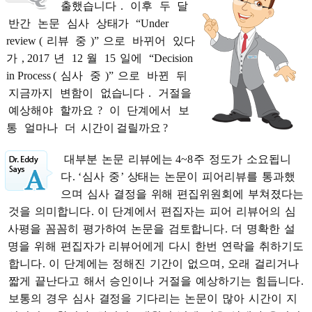
출했습니다
.
이후
두
달
반간
논문
심사
상태가
“Under
review (
리뷰
중
)”
으로
바뀌어
있다
가
, 2017
년
12
월
15
일에
“Decision
in Process (
심사
중
)”
으로
바뀐
뒤
지금까지
변함이
없습니다
.
거절을
예상해야
할까요
?
이
단계에서
보
통
얼마나
더
시간이 걸릴까요
?
대부분
논문
리뷰에는
4~8
주
정도가
소요됩니
다
. ‘
심사
중
’
상태는
논문이
피어리뷰를
통과했
으며
심사
결정을
위해
편집위원회에
부쳐졌다는
것을
의미합니다
.
이
단계에서
편집자는
피어
리뷰어의
심
사평을
꼼꼼히
평가하여
논문을
검토합니다
.
더
명확한
설
명을
위해
편집자가
리뷰어에게
다시
한번
연락을
취하기도
합니다
.
이
단계에는
정해진
기간이
없으며
,
오래
걸리거나
짧게
끝난다고
해서
승인이나
거절을
예상하기는
힘듭니다
.
보통의
경우
심사
결정을
기다리는
논문이
많아
시간이
지