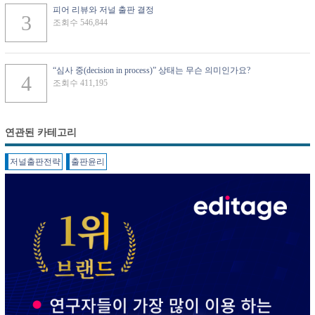
피어 리뷰와 저널 출판 결정
조회수 546,844
“심사 중(decision in process)” 상태는 무슨 의미인가요?
조회수 411,195
연관된 카테고리
저널출판전략
출판윤리