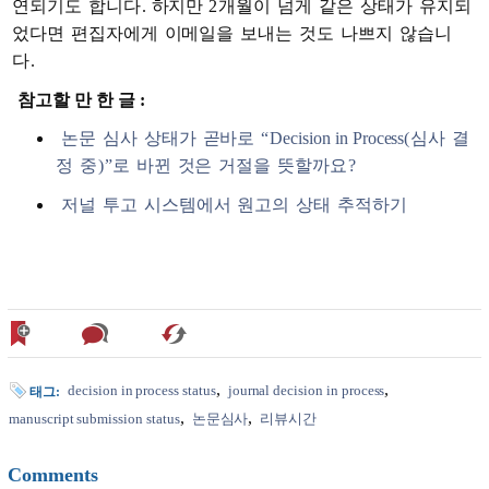
연되기도
합니다
.
하지만
2
개월이
넘게
같은
상태가
유지되
었다면
편집자에게
이메일을
보내는
것도
나쁘지
않습니
다
.
참고할 만 한 글 :
논문
심사
상태가
곧바로
“
Decision in Process(
심사
결
정
중
)
”로
바뀐
것은
거절을
뜻할까요
?
저널
투고
시스템에서
원고의
상태
추적하기
decision in process status
journal decision in process
태그:
manuscript submission status
논문심사
리뷰시간
Comments