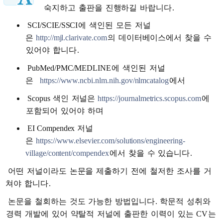
숙지하고
출판을
진행하길
바랍니다
.
SCI/SCIE/SSCI
에
색인된
모든
저널
은
http://mjl.clarivate.com
의
데이터베이스에서
찾을
수
있어야
합니다
.
PubMed/PMC/MEDLINE
에
색인된
저널
은
https://www.ncbi.nlm.nih.gov/nlmcatalog
에서
Scopus
색인
저널은
https://journalmetrics.scopus.com
에
포함되어
있어야
하며
EI Compendex
저널
은
https://www.elsevier.com/solutions/engineering-
village/content/compendex
에서
찾을
수
있습니다
.
어떤
저널이라도
논문을
제출하기
전에
철저한
조사를
거
쳐야
합니다
.
논문을
철회하는
것도
가능한
방법입니다
.
학문적
성취와
경력
개발에
있어
약탈적
저널에
출판한
이력이
있는
CV
는