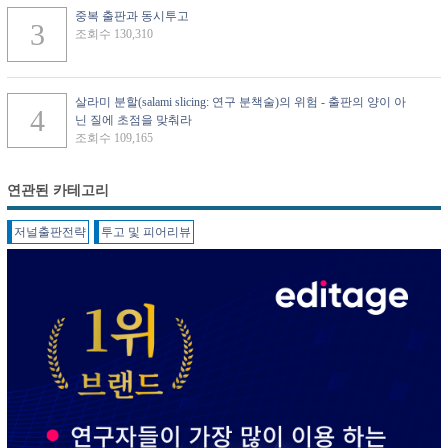
중복 출판과 동시투고
조회수 130,310
살라미 분할(salami slicing: 연구 분책술)의 위험 - 출판의 양이 아
닌 질에 초점을 맞춰라
조회수 109,165
연관된 카테고리
저널출판전략
투고 및 피어리뷰