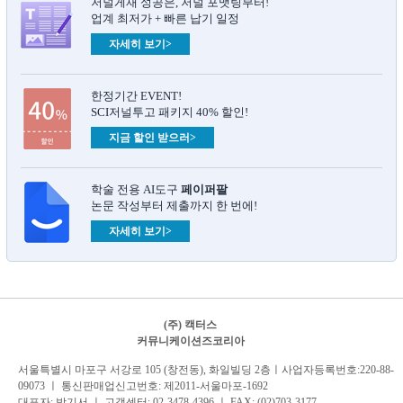
저널게재 성공은, 저널 포맷팅부터!
업계 최저가 + 빠른 납기 일정
자세히 보기>
한정기간 EVENT!
SCI저널투고 패키지 40% 할인!
지금 할인 받으러>
학술 전용 AI도구
페이퍼팔
논문 작성부터 제출까지 한 번에!
자세히 보기>
(주) 캑터스
커뮤니케이션즈코리아
서
울특별시 마포구 서강로 105 (창전동), 화일빌딩 2
층
ㅣ사업자등록번호:220-88-
09073 ㅣ 통신판매업신고번호: 제2011-서울마포-1692
대표자: 박기서 ㅣ 고객센터:
02-3478-4396
ㅣ FAX: (02)703-3177