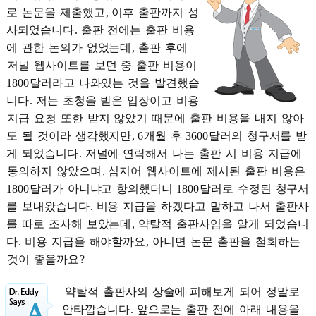
로
논문을
제출했고
,
이후
출판까지
성
사되었습니다
.
출판
전에는
출판
비용
에
관한
논의가
없었는데
,
출판
후에
저널
웹사이트를
보던
중
출판
비용이
1800
달러라고
나와있는
것을
발견했습
니다
.
저는
초청을
받은
입장이고
비용
지급
요청
또한
받지
않았기
때문에
출판
비용을
내지
않아
도
될
것이라
생각했지만
, 6
개월
후
3600
달러의
청구서를
받
게
되었습니다
.
저널에
연락해서
나는
출판
시
비용
지급에
동의하지
않았으며
,
심지어
웹사이트에
제시된
출판
비용은
1800
달러가
아니냐고
항의했더니
1800
달러로
수정된
청구서
를
보내왔습니다
.
비용
지급을
하겠다고
말하고
나서
출판사
를
따로
조사해
보았는데
,
약탈적
출판사임을
알게
되었습니
다
.
비용
지급을
해야할까요
,
아니면
논문
출판을
철회하는
것이
좋을까요
?
약탈적
출판사의
상술에
피해보게
되어
정말로
안타깝습니다
.
앞으로는
출판
전에
아래
내용을