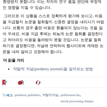
환영받지
못합니다
.
이는
저자의
연구
품질
판단에
부정적
인
영향을
미칠
수
있습니다
.
그러므로
이
상황을
스스로
정확하게
평가해
보시고
,
비용
을
지급할지
논문을
철회할지
신중한
결정을
내리시기
바랍
니다
.
보통의
경우
출판
비용은
환불되지
않는다는
것을
알
아
두세요
.
비용
지급
후에는
뒤늦게
논문
철회를
결정한다
고
하더라도
비용을
돌려받지
못할
것입니다
.
논문을
철회
하기로
결정했다면
,
저널에
연락하여
웹사이트에
게재된
논
문을
내려
달라고
요청해야
합니다
.
더 읽을 거리
약탈적
저널
(predatory journals)
을
알아보는
방법
predatory publisher
약탈적저널
publication fee
태그:
article processing charges