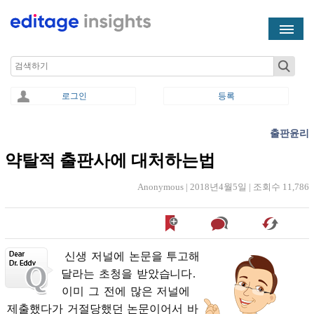
Skip to main content
Search
로그인
등록
출판윤리
You are here
약탈적 출판사에 대처하는법
Anonymous |
2018년4월5일
|
조회수 11,786
신생
저널에
논문을
투고해
달라는
초청을
받았습니다
.
이미
그
전에
많은
저널에
제출했다가
거절당했던
논문이어서
바