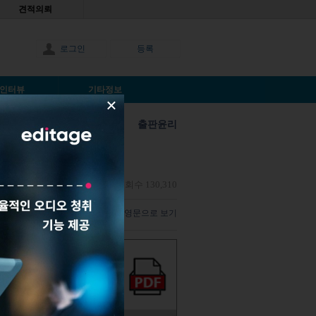
견적의뢰
로그인
등록
인터뷰
기타정보
×
출판윤리
시미타 다스
|
2014년4월9일
|
조회수 130,310
해당 기사 스크랩하기
영문으로 보기