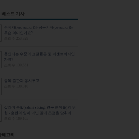
리
 베스트 기사
주저자(lead author)와 공동저자(co-author)는
무슨 의미인가요?
조회수 253,329
용인되는 수준의 표절률은 몇 퍼센트까지인
가요?
조회수 139,551
중복 출판과 동시투고
조회수 130,310
살라미 분할(salami slicing: 연구 분책술)의 위
험 - 출판의 양이 아닌 질에 초점을 맞춰라
조회수 109,165
카테고리