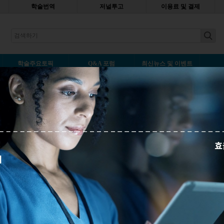
학술번역
저널투고
이용료 및 결제
earch
학술주요토픽
Q&A 포럼
최신뉴스 및 이벤트
투고
아
나중에 읽기
덧글 남기기
윤리적 출판 관행은 정직한 학술 연구가 필수적
입니다. 대부분의 저널은 오늘날 이를 중요시 하
고, 이 문제에 대한 방침을 세워 저자가 '출판윤
리에서 가장 좋은 방법을 인식하고 준수'하기를