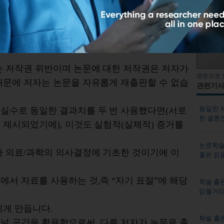
바랍니다.
허가 및/또는 승인 없는 재출판은 다음의 이유로
는 저작권 위반이며 논문에 대한 저작권은 저자가
영문으로 
때문에 저자는 논문을 자유롭게 재출판할 수 없습
관련기
동일한 
실수로 동일한 결과치를 두 번 사용했다면(서로
한 결론
 제시되었기에), 이것도 실험적(실체적) 증거를
논문학술 
타 의료/과학의 의사결정에 기초한 것이기에 이
좋은 읽
에서 자료를 사용하는 것,즉 “자기 표절”에 해당
학술 출판
읽을거
되게 만듭니다.
학술 출판
널 공간을 활용함으로써, 다른 저자가 논문을 출