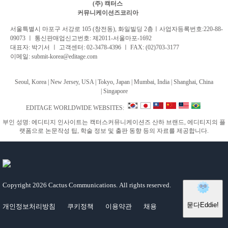
(주) 캑터스
커뮤니케이션즈코리아
서
울특별시 마포구 서강로 105 (창전동), 화일빌딩 2
층
ㅣ사업자등록번호:220-88-
09073 ㅣ 통신판매업신고번호: 제2011-서울마포-1692
대표자: 박기서 ㅣ 고객센터:
02-3478-4396
ㅣ FAX: (02)703-3177
이메일:
submit-korea@editage.com
Seoul, Korea | New Jersey, USA | Tokyo, Japan | Mumbai, India |
Shanghai, China
|
Singapore
EDITAGE WORLDWIDE WEBSITES:
부인 성명: 에디티지 인사이트는 캑터스커뮤니케이션즈 산하 브랜드, 에디티지의 플
랫폼으로 논문작성 팁, 학술 정보 및 출판 동향 등의 자료를 제공합니다.
Copyright
2026 Cactus Communications.
All rights reserved.
개인정보처리방침
쿠키정책
이용약관
채용