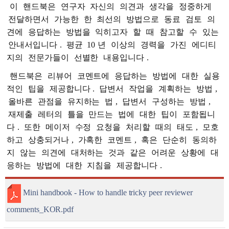
이
핸드북은
연구자
자신의
의견과
생각을
정중하게
전달하면서
가능한
한
최선의
방법으로
동료
검토
의
견에
응답하는
방법을
익히고자
할
때
참고할
수
있는
안내서입니다
.
평균
10
년
이상의
경력을
가진
에디티
지의
전문가들이
선별한
내용입니다
.
핸드북은
리뷰어
코멘트에
응답하는
방법에
대한
실용
적인
팁을
제공합니다
.
답변서
작업을
계획하는
방법
,
올바른
관점을
유지하는
법
,
답변서
구성하는
방법
,
재제출
레터의
틀을
만드는
법에
대한
팁이
포함됩니
다
.
또한
메이저
수정
요청을
처리할
때의
태도
,
모호
하고
상충되거나
,
가혹한
코멘트
,
혹은
단순히
동의하
지
않는
의견에
대처하는
것과
같은
어려운
상황에
대
응하는
방법에
대한
지침을
제공합니다
.
Mini handbook - How to handle tricky peer reviewer
comments_KOR.pdf