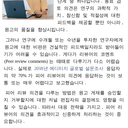
단계
중
하나입니다
.
동료
검
토
의견은
연구의
과학적
가
치
,
참신함
및
적절성에
대한
피드백을
제공할
뿐만
아니라
,
원고의
품질을
향상시킵니다
.
그러나
연구에
수개월
또는
수년을
투자한
연구자에게
원고에
대한
비판은
건설적인
피드백일지라도
받아들이
기가
어려울
수
있습니다
.
게다가
리뷰어의
코멘트
(Peer review comments)
는
때때로
다루기가
다소
어렵습
니다
.
실제로
2018
년
에디티지
글로벌
설문조사
응답자
의
약
70%
가
피어
리뷰어의
의견에
응답하는
것이
보
통
또는
매우
어렵다고
보고했습니다
.
피어
리뷰
의견을
다루는
방법은
원고
게재를
승인할
지
거부할지에
대한
저널
편집자의
결정에도
영향을
미
칠
수
있습니다
.
따라서
대응
전략을
가지고
,
피어
리
뷰어의
의견을
효과적이고
신중하게
처리하는
것이
중
요합니다
.