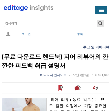
Skip to main content
Search
로그인
등록
투고 및 피어리뷰
You are here
[무료 다운로드 핸드북] 피어 리뷰어의 깐
깐한 피드백 취급 설명서
에디티지 인사이트
|
2022년3월9일
|
조회수 1,818
피어
리뷰
(
동료
검토
)
는
연
구
출판
여정에서
가장
중요한