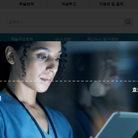
학술번역
저널투고
이용료 및 결제
earch
학술주요토픽
Q&A 포럼
최신뉴스 및 이벤트
갈 연구의 맥락적 배경/관점 작성
A
나중에 읽기
한
연구의
맥락적
배경
및
관
려
주세요
.