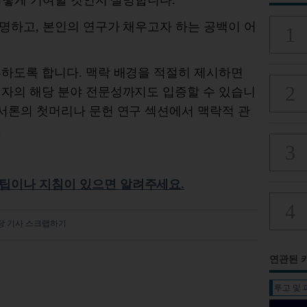
어떻게
기여할
것인지
설명합니다
.
명하고
, 본인의
연구가
채우고자
하는
공백이
어
부하도록
합니다
.
맥락
배경을
적절히
제시하면
저자의
해당
분야
전문성까지도
입증
할
수
있습니
서론의
첫머리나
문헌
연구
섹션에서
맥락적
관
.
팁이나
지침이
있으면
알려주세요
.
당 기사 스크랩하기
연관된 
투고 및