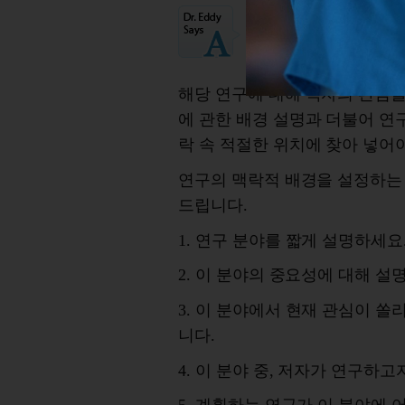
맥락적
배경은
연구
므로
계획서
작성
시
한
부분입니다
,
연구
해당
연구에
대해
독자의
관심
에
관한
배경
설명과
더불어
연
락
속
적절한
위치에
찾아
넣어
연구의
맥락적
배경을
설정하는
드립니다
.
1.
연구
분야를
짧게
설명하세요
2.
이
분야의
중요성에 대해
설
3.
이
분야에서
현재
관심이
쏠
니다
.
4.
이
분야
중
,
저자가
연구하고