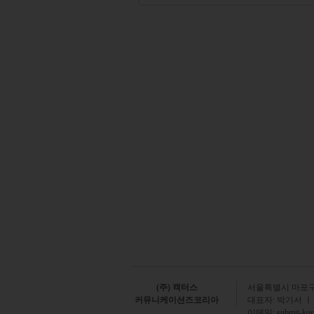
(주) 캑터스
서
울특별시 마포구 
커뮤니케이션즈코리아
대표자: 박기서 ㅣ
이메일:
submit-ko