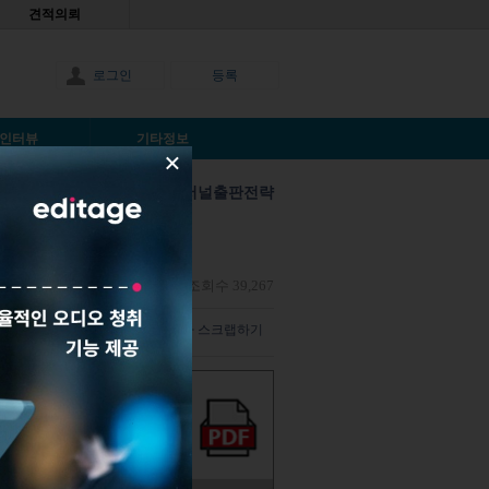
견적의뢰
로그인
등록
인터뷰
기타정보
×
저널출판전략
 방법
nonymous |
2018년11월19일
|
조회수 39,267
덧글 남기기
해당 기사 스크랩하기