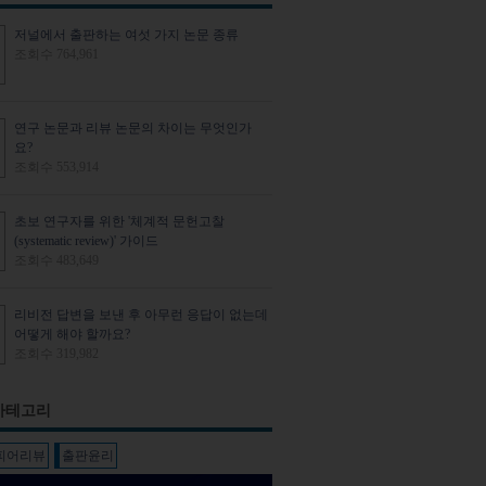
저널에서 출판하는 여섯 가지 논문 종류
조회수 764,961
연구 논문과 리뷰 논문의 차이는 무엇인가
요?
조회수 553,914
초보 연구자를 위한 '체계적 문헌고찰
(systematic review)' 가이드
조회수 483,649
리비전 답변을 보낸 후 아무런 응답이 없는데
어떻게 해야 할까요?
조회수 319,982
카테고리
 피어리뷰
출판윤리