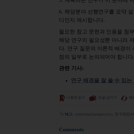
5.
계획하는
연구가
이
분야에
6. 해당
분야
선행
연구를
요약
설
디인지
제시합니다
.
필요한
참고
문헌과
인용을
첨
해당
연구의
필요성뿐
아니라
다
.
연구
질문의
이론적
배경이 
점의 일부로
논의되어야
합니다
관련 기사:
연구
배경을
잘
쓸
수
있는
나중에 읽기
덧글 남기기
해
contextual perspective
연구제안서
태그:
Comments