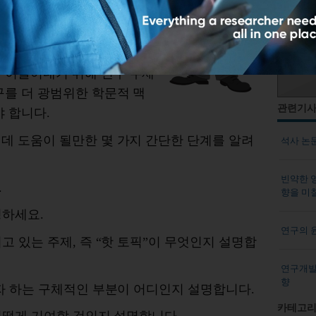
계획서에서
필수적인
측면이
에
아주
세심한
주의가
필요
계획서의
서론에서
저자는
을
이끌어내기
위해
연구
주제
구를
더
광범위한
학문적
맥
관련기
야
합니다
.
데
도움이
될만한
몇
가지
간단한
단계를
알려
석사 논
빈약한 
.
향을 미
명하세요
.
연구의 
리고
있는
주제
,
즉
“
핫
토픽
”
이
무엇인지
설명합
연구개발(
향
자
하는
구체적인
부분이
어디인지
설명합니다
.
카테고리