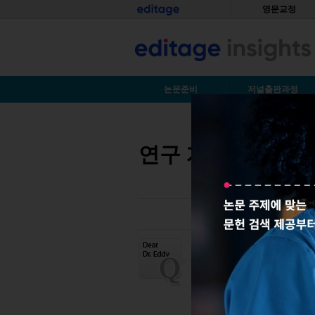
Skip to main content
홈
영문교정
S
논문준비
저널출판과정
You are here
연구 계획서에 들어
연구
계획서에
필요
점을
쓰는
방법을
알