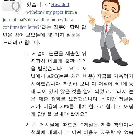
있습니다
. ‘
How do I
withdraw my paper from a
journal that's demanding money for a
confirmation letter?
’
라는
질문에
달린
답
변을
읽어
보았는데
,
몇
가지
질문을
드리려고
합니다
.
저널에
논문을
제출한
뒤
굉장히
빠르게
출판
승인
을
받았습니다
.
그리고
저
널에서
APC(
논문
처리
비용
)
지급을
재촉하기
시작했습니다
.
확인해
보니
이
저널이
SCI
에
등
재
되어
있지
않은
것을
알게
되었고
,
그래서
논
문
제출
철회를
요청했습니다
.
하지만
저널은
제가
비용의
30%
를
내야
한다고
합니다
.
어떻
게
답변을
보내야
할까요
?
위
게시물에
따르면
, “
저널은
제출
확인이나
철회에
대해서
그
어떤
비용도
요구할
수
없습