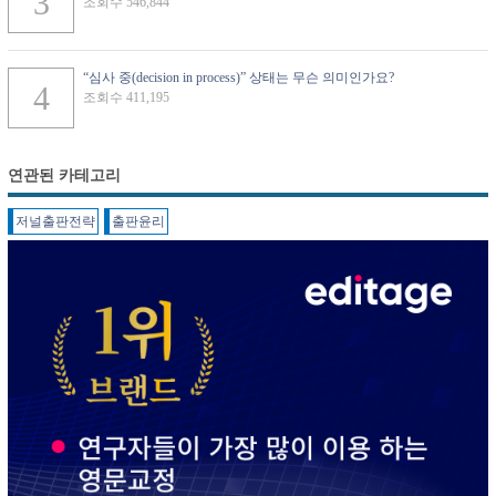
조회수 546,844
“심사 중(decision in process)” 상태는 무슨 의미인가요?
조회수 411,195
연관된 카테고리
저널출판전략
출판윤리