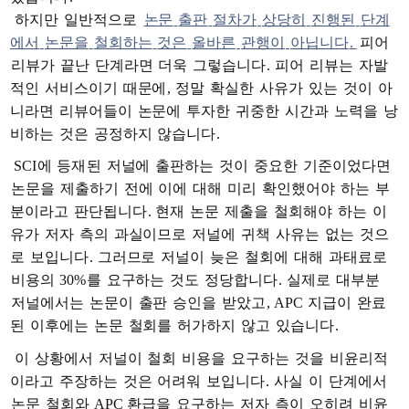
하지만
일반적으로
논문
출판
절차가
상당히
진행된
단계
에서
논문을
철회하는
것은
올바른
관행이
아닙니다
.
피어
리뷰가
끝난
단계라면
더욱
그렇습니다
.
피어
리뷰는
자발
적인
서비스이기
때문에
,
정말
확실한
사유가
있는
것이
아
니라면
리뷰어들이
논문에
투자한
귀중한
시간과
노력을
낭
비하는
것은
공정하지
않습니다
.
SCI
에
등재
된
저널에
출판하는
것이
중요한
기준이었다면
논문을
제출하기
전에
이에
대해
미리
확인했어야
하는
부
분이라고
판단됩니다
.
현재
논문
제출을
철회해야
하는
이
유가
저자
측의
과실이므로
저널에
귀책
사유는
없는
것으
로
보입니다
.
그러므로
저널이
늦은
철회에
대해
과태료로
비용의
30%
를
요구하는
것도
정당합니다
.
실제로
대부분
저널에서는
논문이
출판
승인을
받았고
, APC
지급이
완료
된
이후에는
논문
철회를
허가하지
않고
있습니다
.
이
상황에서
저널이
철회
비용을
요구하는
것을
비윤리적
이라고
주장하는
것은
어려워
보입니다
.
사실
이
단계에서
논문
철회와
APC
환급을
요구하는
저자
측이
오히려
비윤