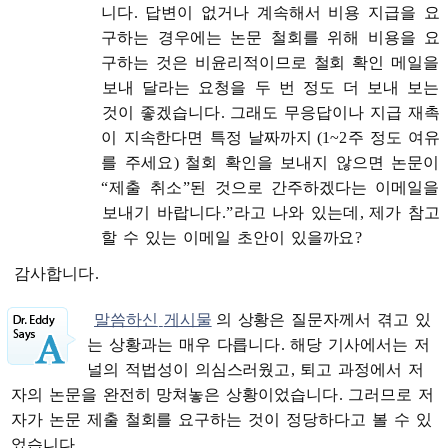
니다
.
답변이
없거나
계속해서
비용
지급을
요
구하는
경우에는
논문
철회를
위해
비용을
요
구하는
것은
비윤리적이므로
철회
확인
메일을
보내
달라는
요청을
두
번
정도
더
보내
보는
것이
좋겠습니다
.
그래도
무응답이나
지급
재촉
이
지속한다면
특정
날짜까지
(1~2
주
정도
여유
를
주세요
)
철회
확인을
보내지
않으면
논문이
“
제출
취소
”
된
것으로
간주하겠다는
이메일을
보내기
바랍니다
.”
라고
나와
있는데
,
제가
참고
할
수
있는
이메일
초안이
있을까요
?
감사합니다
.
말씀하신
게시물
의
상황은
질문자께서
겪고
있
는
상황과는
매우
다릅니다
.
해당
기사에서는
저
널의
적법성이
의심스러웠고
,
퇴고
과정에서
저
자의
논문을
완전히
망쳐놓은
상황이었습니다
.
그러므로
저
자가
논문
제출
철회를
요구하는
것이
정당하다고
볼
수
있
었습니다
.