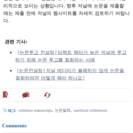
리적으로
보이는
상황입니다
.
향후
저널에
논문을
제출할
때는
제출
전에
저널의
웹사이트를
자세히
검토하기
바랍니
다
.
관련
기사
:
[
논문투고
컨설팅
]
임팩트
팩터가
높은
저널에
투고
하기
위해
논문
투고를
철회하는
사례
[
논문컨설팅
]
저널
에디터가
불쾌하지
않게
논문을
철회하려면
어떻게
해야
하나요
?
withdraw manuscript
논문철회
unethical withdrawal
태그:
Comments