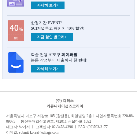
자세히 보기>
한정기간 EVENT!
SCI저널투고 패키지 40% 할인!
지금 할인 받으러>
학술 전용 AI도구
페이퍼팔
논문 작성부터 제출까지 한 번에!
자세히 보기>
(주) 캑터스
커뮤니케이션즈코리아
서
울특별시 마포구 서강로 105 (창전동), 화일빌딩 2
층
ㅣ사업자등록번호:220-88-
09073 ㅣ 통신판매업신고번호: 제2011-서울마포-1692
대표자: 박기서 ㅣ 고객센터:
02-3478-4396
ㅣ FAX: (02)703-3177
이메일:
submit-korea@editage.com