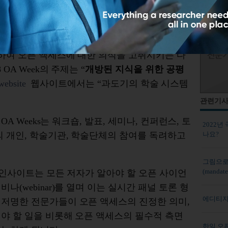
가시성을 높이고, 연구를 촉진'하는 오픈 액세스
주간(OA Week)을 기념하고 있습니다.
이 행사는 매년 오픈 액세스의 특정 이슈를 선정
하여 오픈 액세스에 대한 의식을 고취시키는 다
OA Week의 주제는 “
개방된 지식을 위한 공평
ebsite
웹사이트에서는 “과도기의 학술 시스템
관련기
OA Weeks는 워크숍, 발표, 세미나, 컨퍼런스, 토
2022년
나요?
의 개인, 학술기관, 학술단체의 참여를 독려하고
그림으로
(mandate
지 인사이트는 모든 저자가 알아야 할 오픈 사이언
나(webinar)를 열며 이는 실시간 패널 토론 형
에디티지
 저명한 전문가들이 오픈 액세스의 진정한 의미,
야 할 일을 비롯해 오픈 액세스의 필수적 측면
한일 오