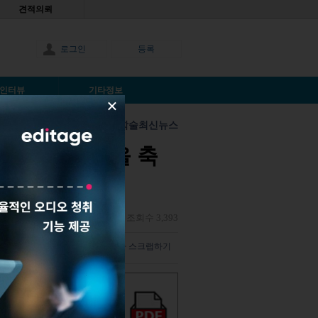
견적의뢰
로그인
등록
인터뷰
기타정보
×
학술최신뉴스
 액세스 주간을 축
스네하 쿨카니
|
2018년11월2일
|
조회수 3,393
덧글 남기기
해당 기사 스크랩하기