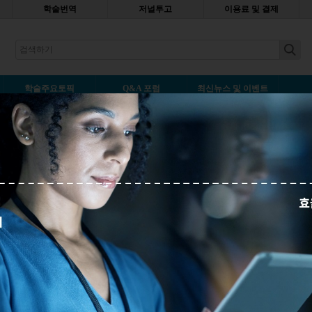
학술번역
저널투고
이용료 및 결제
earch
학술주요토픽
Q&A 포럼
최신뉴스 및 이벤트
함께 10월 22-28일 열리는 오픈
나중에 읽기
매년 학계는 학술 출판 및 학술 리소스 협회
(SPARC)가 주최하는 '보다 개방된 연구와 학문의