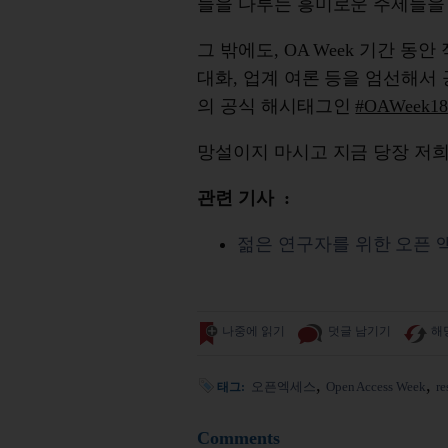
들을 다루는 흥미로운 주제들을
그 밖에도, OA Week 기간 동
대화, 업계 여론 등을 엄선해서
의 공식 해시태그인
#OAWeek18
망설이지 마시고 지금 당장 저희와
관련 기사 :
젊은 연구자를 위한 오픈 
나중에 읽기
덧글 남기기
해
오픈엑세스
Open Access Week
re
태그:
Comments