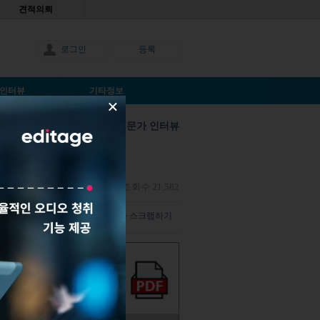
견적의뢰
로그인
등록
인터뷰
기타정보
×
학술전문가 인터뷰
키코
 인사이트
|
2015년10월30일
|
조회수 21,582
덧글 남기기
해당 기사 스크랩하기