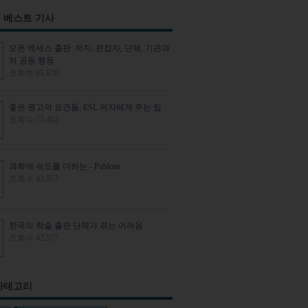
 베스트 기사
오픈 엑세스 출판: 저자, 편집자, 단체, 기관과
의 공동 행동
조회수 81,836
좋은 원고의 요건들, ESL 저자에게 주는 팁
조회수 75,462
과학에 속도를 더하는 - Publons
조회수 43,957
한국의 학술 출판 단체가 겪는 어려움
조회수 42,572
카테고리