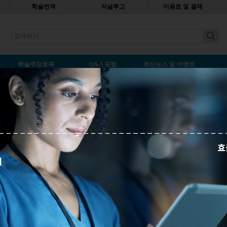
학술번역
저널투고
이용료 및 결제
earch
학술주요토픽
Q&A 포럼
최신뉴스 및 이벤트
인터뷰 - 서정욱 교수, 타니후지 미
에디티지
나중에 읽기
뷰 - 서정욱 교수, 타니후지 미키코