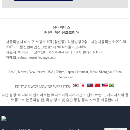
(주) 캑터스
커뮤니케이션즈코리아
서
울특별시 마포구 서강로 105 (창전동), 화일빌딩 2
층
ㅣ사업자등록번호:220-88-
09073 ㅣ 통신판매업신고번호: 제2011-서울마포-1692
대표자: 박기서 ㅣ 고객센터:
02-3478-4396
ㅣ FAX: (02)703-3177
이메일:
submit-korea@editage.com
Seoul, Korea | New Jersey, USA | Tokyo, Japan | Mumbai, India |
Shanghai, China
|
Singapore
EDITAGE WORLDWIDE WEBSITES:
부인 성명: 에디티지 인사이트는 캑터스커뮤니케이션즈 산하 브랜드, 에디티지의 플
랫폼으로 논문작성 팁, 학술 정보 및 출판 동향 등의 자료를 제공합니다.