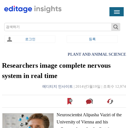
Skip to main content
Search
로그인
등록
PLANT AND ANIMAL SCIENCE
You are here
Researchers image complete nervous
system in real time
에디티지 인사이트
|
2014년5월19일
|
조회수 12,974
Neuroscientist Alipasha Vaziri of the
University of Vienna and his