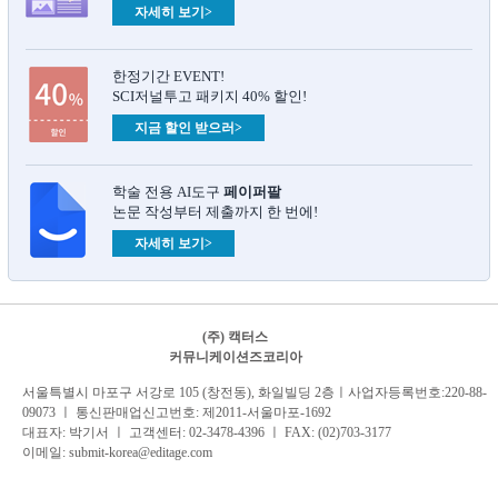
자세히 보기>
한정기간 EVENT!
SCI저널투고 패키지 40% 할인!
지금 할인 받으러>
학술 전용 AI도구
페이퍼팔
논문 작성부터 제출까지 한 번에!
자세히 보기>
(주) 캑터스
커뮤니케이션즈코리아
서
울특별시 마포구 서강로 105 (창전동), 화일빌딩 2
층
ㅣ사업자등록번호:220-88-
09073 ㅣ 통신판매업신고번호: 제2011-서울마포-1692
대표자: 박기서 ㅣ 고객센터:
02-3478-4396
ㅣ FAX: (02)703-3177
이메일:
submit-korea@editage.com