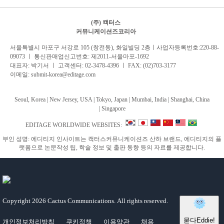
(주) 캑터스
커뮤니케이션즈코리아
서
울특별시 마포구 서강로 105 (창전동), 화일빌딩 2
층
ㅣ사업자등록번호:220-88-
09073 ㅣ 통신판매업신고번호: 제2011-서울마포-1692
대표자: 박기서 ㅣ 고객센터:
02-3478-4396
ㅣ FAX: (02)703-3177
이메일:
submit-korea@editage.com
Seoul, Korea | New Jersey, USA | Tokyo, Japan | Mumbai, India |
Shanghai, China
|
Singapore
EDITAGE WORLDWIDE WEBSITES:
부인 성명: 에디티지 인사이트는 캑터스커뮤니케이션즈 산하 브랜드, 에디티지의 플
랫폼으로 논문작성 팁, 학술 정보 및 출판 동향 등의 자료를 제공합니다.
Copyright
2026 Cactus Communications.
All rights reserved.
개인정보처리방침
쿠키정책
이용약관
채용