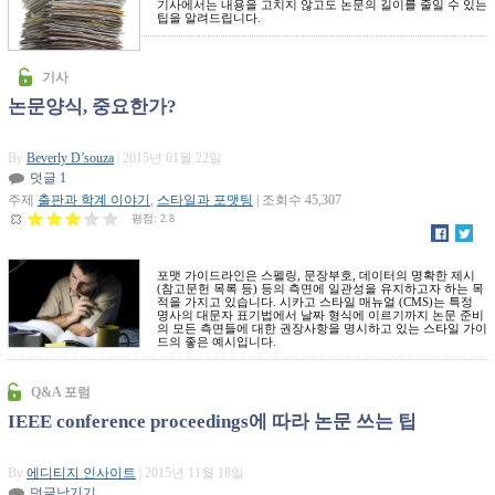
기사에서는 내용을 고치지 않고도 논문의 길이를 줄일 수 있는
팁을 알려드립니다.
기사
논문양식, 중요한가?
By
Beverly D’souza
| 2015년 01월 22일
덧글 1
주제
출판과 학계 이야기
,
스타일과 포맷팅
| 조회수 45,307
평점:
2.8
포맷 가이드라인은 스펠링, 문장부호, 데이터의 명확한 제시
(참고문헌 목록 등) 등의 측면에 일관성을 유지하고자 하는 목
적을 가지고 있습니다. 시카고 스타일 매뉴얼 (CMS)는 특정
명사의 대문자 표기법에서 날짜 형식에 이르기까지 논문 준비
의 모든 측면들에 대한 권장사항을 명시하고 있는 스타일 가이
드의 좋은 예시입니다.
Q&A 포럼
IEEE conference proceedings에 따라 논문 쓰는 팁
By
에디티지 인사이트
| 2015년 11월 18일
덧글남기기