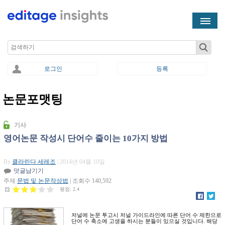
Skip to main content
Search
로그인
등록
논문포맷팅
You are here
기사
영어논문 작성시 단어수 줄이는 10가지 방법
By
클라린다 세레조
| 2014년 04월 10일
덧글남기기
주제
문법 및 논문작성법
| 조회수 140,592
평점:
2.4
저널에 논문 투고시 저널 가이드라인에 따른 단어 수 제한으로
단어 수 축소에 고생을 하시는 분들이 있으실 것입니다. 해당