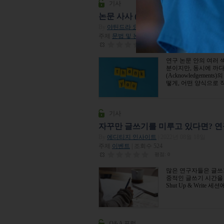
기사
논문 사사 (Acknowledgements) 
By
야틴드라 요시
| 2022년 02월 07일
주제
문법 및 논문작성법
| 조회수 5,074
평점:
0
연구 논문 안의 여러 섹션
분이지만, 동시에 까다
(Acknowledgem
떻게, 어떤 양식으로
기사
자꾸만 글쓰기를 미루고 있다면? 연구자를
By
에디티지 인사이트
| 2022년 08월 18일
주제
이벤트
| 조회수 524
평점:
0
많은 연구자들은 글쓰
중적인 글쓰기 시간을 
Shut Up & Write 
Q&A 포럼