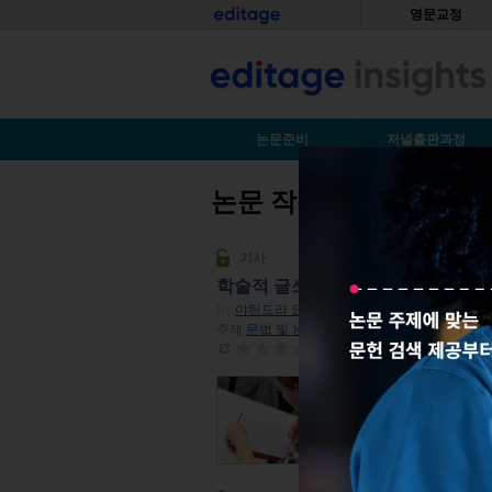
Skip to main content
홈
영문교정
S
논문준비
저널출판과정
논문 작성 팁
You are here
기사
학술적 글쓰기를 향상시킬 6가지 
By
야틴드라 요시
| 2019년 08월 22일
주제
문법 및 논문작성법
| 조회수 30,033
평점:
0
연구 제안서나, 과제,
가 있지는 않은지, 구
다. 이같은 고민을 하
비했습니다. 아래 기사