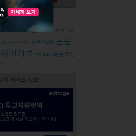
d tags
저널투고
성
출판윤리
피어리뷰
논문
논문컨설팅
력개발
학계정신건강
피어리뷰
논문작성
오픈엑세스
19
More
티지 서비스 정보