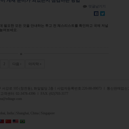
논문이 게재 준비가 되었는지 점검하는 방법
덧글남기기
데 필요한 모든 것을 안내하는 투고 전 체스리스트를 확인하고 국제 저널
 높여보세요.
2
다음 ›
마지막 »
서강로 105 (창전동), 화일빌딩 2
층
ㅣ사업자등록번호:220-88-09073 ㅣ 통신판매업신고
 고객센터:
02-3478-4396
ㅣ FAX: (02)703-3177
rea@editage.com
ai, India |
Shanghai, China |
Singapore