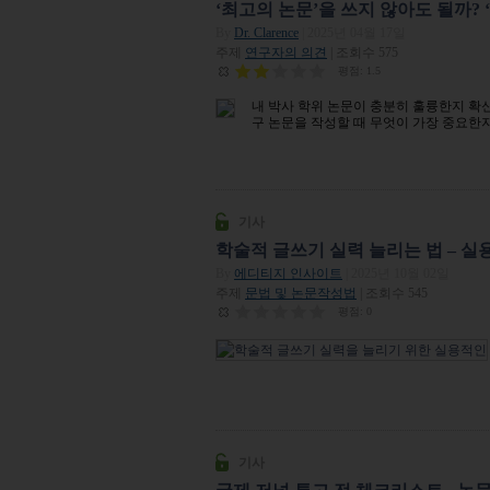
‘최고의 논문’을 쓰지 않아도 될까?
By
Dr. Clarence
| 2025년 04월 17일
주제
연구자의 의견
| 조회수 575
평점:
1.5
내 박사 학위 논문이 충분히 훌륭한지 확
구 논문을 작성할 때 무엇이 가장 중요한
기사
학술적 글쓰기 실력 늘리는 법 – 실
By
에디티지 인사이트
| 2025년 10월 02일
주제
문법 및 논문작성법
| 조회수 545
평점:
0
기사