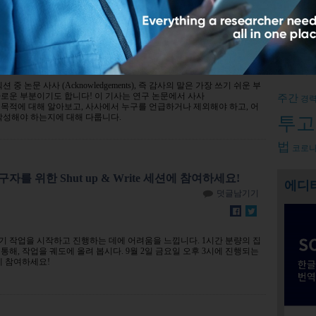
작성법 완전 정복!
Relate
덧글남기기
논문작
 중 논문 사사 (Acknowledgements), 즉 감사의 말은 가장 쓰기 쉬운 부
로운 부분이기도 합니다! 이 기사는 연구 논문에서 사사
주간
경
ents)의 목적에 대해 알아보고, 사사에서 누구를 언급하거나 제외해야 하고, 어
 작성해야 하는지에 대해 다룹니다.
투고
법
코로나
 위한 Shut up & Write 세션에 참여하세요!
에디
덧글남기기
기 작업을 시작하고 진행하는 데에 어려움을 느낍니다. 1시간 분량의 집
통해, 작업을 궤도에 올려 봅시다. 9월 2일 금요일 오후 3시에 진행되는
세션에 참여하세요!