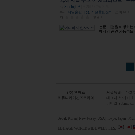
국제 저널 투고 전 체크리스트 - 
By
Sindhuja A
| 2026년 07월 21일
주제
저널출판과정
,
저널출판전략
| 조회수 0
평점:
0
논문 거절을 예방하는 
에서의 승인 가능성을
Pages
1
(주) 캑터스
서
울특별시 마포구 
커뮤니케이션즈코리아
대표자: 박기서 ㅣ
이메일:
submit-ko
Seoul, Korea | New Jersey, USA | Tokyo, Japan | Mumb
EDITAGE WORLDWIDE WEBSITES: