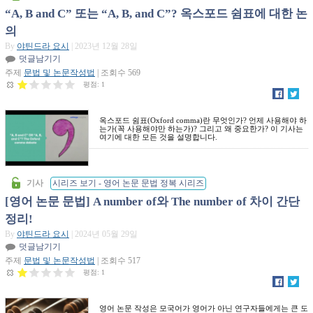
“A, B and C” 또는 “A, B, and C”? 옥스포드 쉼표에 대한 논
의
By
야틴드라 요시
| 2023년 12월 28일
덧글남기기
주제
문법 및 논문작성법
| 조회수 569
평점:
1
옥스포드 쉼표(Oxford comma)란 무엇인가? 언제 사용해야 하
는가(꼭 사용해야만 하는가)? 그리고 왜 중요한가? 이 기사는
여기에 대한 모든 것을 설명합니다.
기사
시리즈 보기 - 영어 논문 문법 정복 시리즈
[영어 논문 문법] A number of와 The number of 차이 간단
정리!
By
야틴드라 요시
| 2024년 05월 29일
덧글남기기
주제
문법 및 논문작성법
| 조회수 517
평점:
1
영어 논문 작성은 모국어가 영어가 아닌 연구자들에게는 큰 도