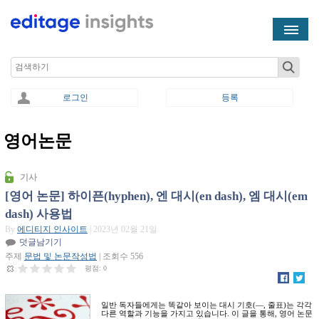
Skip to main content
Search
로그인
등록
영어논문
You are here
기사
[영어 논문] 하이픈(hyphen), 엔 대시(en dash), 엠 대시(em
dash) 사용법
By
에디티지 인사이트
| 2023년 02월 21일
덧글남기기
주제
문법 및 논문작성법
| 조회수 556
평점:
0
일반 독자들에게는 똑같아 보이는 대시 기호(—, 줄표)는 각각
다른 역할과 기능을 가지고 있습니다. 이 글을 통해, 영어 논문