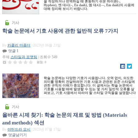
을 작성하거나 번역하실 때 혼동하기 쉬운 하이픈(-,
Hyphen), 엔 대시(–, En dash), 엠 대시(—, Em dash)의 사용에
대해 정리해 보시기 바랍니다.
기사
학술 논문에서 기호 사용에 관한 일반적 오류 7가지
By
카콜리 마줌더
| 2023년 06월 23일
덧글 1
주제
스타일과 포맷팅
| 조회수 549
평점:
0
학술 논문에는 다양한 기호가 사용됩니다. 오역 없이, 의도한
의미를 명확히 전달하려면 기호 사용과 관련된 표준 스타일에
관한 규칙의 이해가 중요합니다. 이 글에서는 학술 논문에서
기호를 사용할 때에 발생할 수 있는 몇 가지 일반적 오류를 살
펴보고, 기호 사용에서 따라야 할 스타일 규칙들을 설명합니다
기사
올바른 시제 찾기: 학술 논문의 재료 및 방법 (Materials
and methods) 섹션
By
야틴드라 요시
| 2023년 07월 17일
덧글남기기