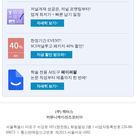
저널게재 성공은, 저널 포맷팅부터!
업계 최저가 + 빠른 납기 일정
자세히 보기>
한정기간 EVENT!
SCI저널투고 패키지 40% 할인!
지금 할인 받으러>
학술 전용 AI도구
페이퍼팔
논문 작성부터 제출까지 한 번에!
자세히 보기>
(주) 캑터스
커뮤니케이션즈코리아
서
울특별시 마포구 서강로 105 (창전동), 화일빌딩 2
층
ㅣ사업자등록번호:220-88-
09073 ㅣ 통신판매업신고번호: 제2011-서울마포-1692