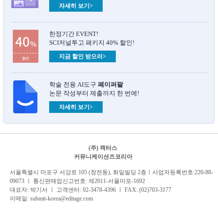
자세히 보기>
한정기간 EVENT!
SCI저널투고 패키지 40% 할인!
지금 할인 받으러>
학술 전용 AI도구
페이퍼팔
논문 작성부터 제출까지 한 번에!
자세히 보기>
(주) 캑터스
커뮤니케이션즈코리아
서
울특별시 마포구 서강로 105 (창전동), 화일빌딩 2
층
ㅣ사업자등록번호:220-88-
09073 ㅣ 통신판매업신고번호: 제2011-서울마포-1692
대표자: 박기서 ㅣ 고객센터:
02-3478-4396
ㅣ FAX: (02)703-3177
이메일:
submit-korea@editage.com