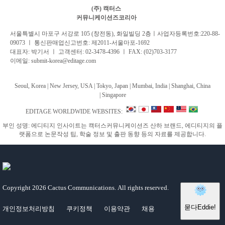
(주) 캑터스
커뮤니케이션즈코리아
서
울특별시 마포구 서강로 105 (창전동), 화일빌딩 2
층
ㅣ사업자등록번호:220-88-
09073 ㅣ 통신판매업신고번호: 제2011-서울마포-1692
대표자: 박기서 ㅣ 고객센터:
02-3478-4396
ㅣ FAX: (02)703-3177
이메일:
submit-korea@editage.com
Seoul, Korea | New Jersey, USA | Tokyo, Japan | Mumbai, India |
Shanghai, China
|
Singapore
EDITAGE WORLDWIDE WEBSITES:
부인 성명: 에디티지 인사이트는 캑터스커뮤니케이션즈 산하 브랜드, 에디티지의 플
랫폼으로 논문작성 팁, 학술 정보 및 출판 동향 등의 자료를 제공합니다.
Copyright
2026 Cactus Communications.
All rights reserved.
개인정보처리방침
쿠키정책
이용약관
채용