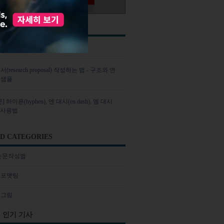
READ
구글 학술 검색 활용법 8가지
research proposal) 작성하는 법 - 구조와 연
 샘플
 하이픈(hyphen), 엔 대시(en dash), 엠 대시
h) 사용법
D CATEGORIES
 논문작성법
 포맷팅
 그림
 인기 기사