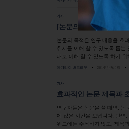
아시미타 다스
2014년4월9일
조회
기사
[논문의 구성] 아이디
논문의 목적은 연구 내용을 효
취지를 이해 할 수 있도록 돕는
대로 이해 할 수 있도록 하기 
아디티야 바드레부
2014년4월9일
기사
효과적인 논문 제목과 초
연구자들은 논문을 쓸 때면, 논
에 많은 시간을 보냅니다. 반면,
워드에는 주목하지 않고, 제목과