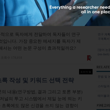
수 102,166
MOST 
어를 효과적으로 전달하는 법
효과적인 
과적으로 독자에게 전달하여 독자들이 연구
연구 계획서(
구계획서
 것입니다. 가장 중요한 메세지를 독자가 제
위해서는 어떤 논문 구성이 효과적일까요?
[영어 논문]
(em das
조회수 178,018
RELATE
프리미엄
문법 및
록 작성 및 키워드 선택 전략
스타일과
문의 내용(연구방법, 결과 그리고 토론 부분)
테이블과
 저널의 투고 시스템에서 제일 눈에 띄는 키
 초록에도 많은 신경을 쓰지 않는 경향이
카테고리