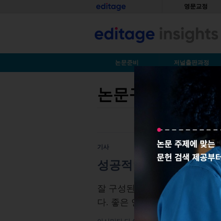
Skip to main content
홈
영문교정
S
논문준비
저널출판과정
논문구조
You are here
기사
성공적인 논문 출판의 첫
잘 구성된, 명확히 정의된 연구
다. 좋은 연구 질문을 구성하기