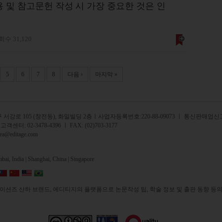
 및 참고문헌 작성 시 가장 중요한 것은 인
수 31,120
5
6
7
8
다음 ›
마지막 »
서강로 105 (창전동), 화일빌딩 2
층
ㅣ사업자등록번호:220-88-09073 ㅣ 통신판매업신고
 고객센터:
02-3478-4396
ㅣ FAX: (02)703-3177
rea@editage.com
ai, India |
Shanghai, China |
Singapore
션즈 산하 브랜드, 에디티지의 플랫폼으로 논문작성 팁, 학술 정보 및 출판 동향 등의