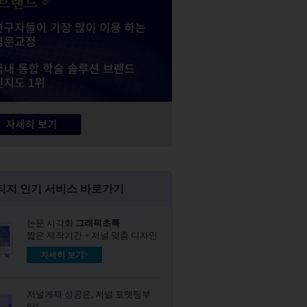
티지 인기 서비스 바로가기
논문 시각화
그래픽초록​
짧은 제작기간 + 저널 맞춤 디자인
자세히 보기>
저널게재 성공은, 저널 포맷팅부
터!