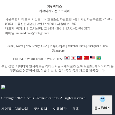
(주) 캑터스
커뮤니케이션즈코리아
서
울특별시 마포구 서강로 105 (창전동), 화일빌딩 2
층
ㅣ사업자등록번호:220-88-
09073 ㅣ 통신판매업신고번호: 제2011-서울마포-1692
대표자: 박기서 ㅣ 고객센터:
02-3478-4396
ㅣ FAX: (02)703-3177
이메일:
submit-korea@editage.com
Seoul, Korea | New Jersey, USA | Tokyo, Japan | Mumbai, India |
Shanghai, China
|
Singapore
EDITAGE WORLDWIDE WEBSITES:
부인 성명: 에디티지 인사이트는 캑터스커뮤니케이션즈 산하 브랜드, 에디티지의 플
랫폼으로 논문작성 팁, 학술 정보 및 출판 동향 등의 자료를 제공합니다.
Copyright
2026 Cactus Communications.
All rights reserved.
개인정보처리방침
쿠키정책
이용약관
채용