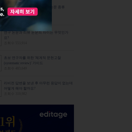
저널에서 출판하는 여섯 가지 논문 종류
조회수 764,961
연구 논문과 리뷰 논문의 차이는 무엇인가
요?
조회수 553,914
초보 연구자를 위한 '체계적 문헌고찰
(systematic review)' 가이드
조회수 483,649
리비전 답변을 보낸 후 아무런 응답이 없는데
어떻게 해야 할까요?
조회수 319,982