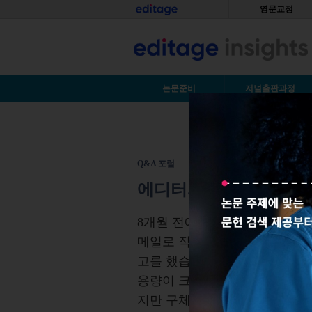
Skip to main content
홈
영문교정
S
논문준비
저널출판과정
You are here
Q&A 포럼
에디터와의 의사소통 문
8개월 전에 한 저널에 원고를 
메일로 직접 투고하는 규정이 있
고를 했습니다. 그러나 투고 규
용량이 크다는 이유로 용량 수정
지만 구체적인 방안은 듣지 못해