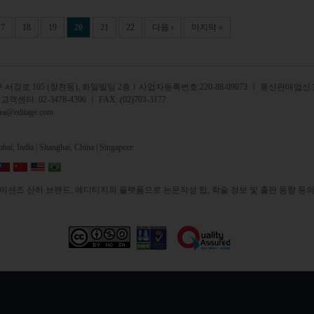
17
18
19
20
21
22
다음 ›
마지막 »
서강로 105 (창전동), 화일빌딩 2
층
ㅣ사업자등록번호:220-88-09073 ㅣ 통신판매업신고
 고객센터:
02-3478-4396
ㅣ FAX: (02)703-3177
rea@editage.com
ai, India |
Shanghai, China |
Singapore
션즈 산하 브랜드, 에디티지의 플랫폼으로 논문작성 팁, 학술 정보 및 출판 동향 등의