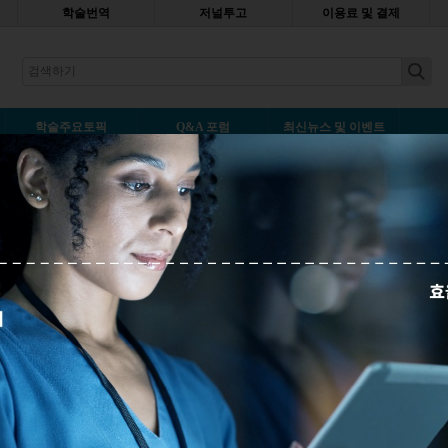
학술번역
저널투고
이용료 및 결제
earch
학술주요토픽
Q&A 포럼
최신뉴스 및 이벤트
최신순
등록일순
인기 기사
제로 다른 저널에 투고하고자 할 때
투고했습니다. 해당 저널이 사이트가 아닌 이
어서, 분야 에디터에게 직접 다이렉트로 투
정에 따라서 보냈음에도 불구하고, 원고의
과 파일 종류 변경을 요청 받았습니다. 하
카테고리
서 할수 있는 범위내로 다시 재투고를 했었