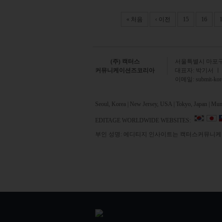
Pages
« 처음
‹ 이전
15
16
(주) 캑터스
서
울특별시 마포구 
커뮤니케이션즈코리아
대표자: 박기서 ㅣ
이메일:
submit-ko
Seoul, Korea | New Jersey, USA | Tokyo, Japan | Mumb
EDITAGE WORLDWIDE WEBSITES:
부인 성명: 에디티지 인사이트는 캑터스커뮤니케이