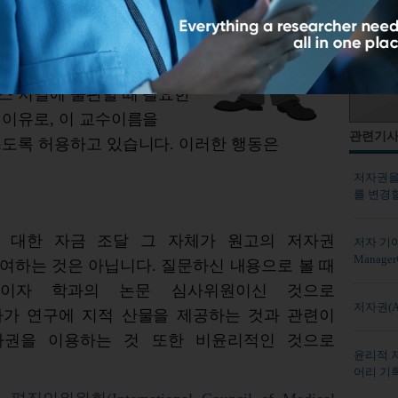
심사하여 출판 가능한 논문을
제 이름을 절대 넣지
지기 때문이죠. 그런데 일부
스 저널에 출판할 때 필요한
 이유로, 이 교수이름을
관련기
쓰도록 허용하고 있습니다. 이러한 행동은
저자권을
를 변경할
 대한 자금 조달 그 자체가 원고의 저자권
저자 기여
Manag
자격을 부여하는 것은 아닙니다. 질문하신 내용으로 볼 때
이자 학과의 논문 심사위원이신 것으로
저자권(Au
사가 연구에 지적 산물을 제공하는 것과 관련이
자권을 이용하는 것 또한 비윤리적인 것으로
윤리적 저
어리 기