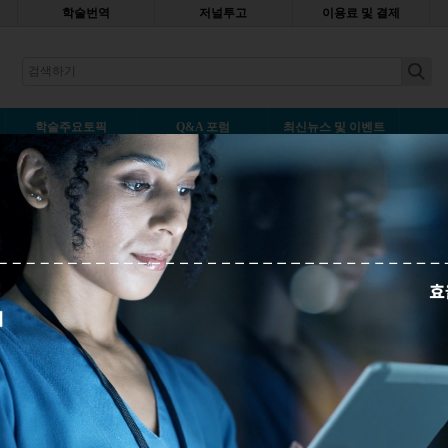
학술번역
저널투고
이용료 및 결제
earch
학술주요토픽
Q&A 포럼
최신뉴스 및 이벤트
권(authorship) 자격을 얻을 
나중에 읽기
 연구 자금을 조달했다는
판된 학생 연구에 자기
? 연구 책임자로서 제 역할
작성한 논문을 검토하고 받는