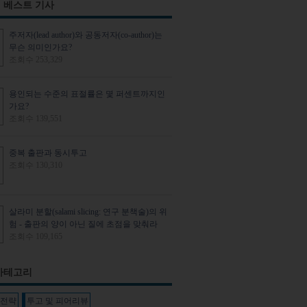
 베스트 기사
주저자(lead author)와 공동저자(co-author)는
무슨 의미인가요?
조회수 253,329
용인되는 수준의 표절률은 몇 퍼센트까지인
가요?
조회수 139,551
중복 출판과 동시투고
조회수 130,310
살라미 분할(salami slicing: 연구 분책술)의 위
험 - 출판의 양이 아닌 질에 초점을 맞춰라
조회수 109,165
카테고리
판전략
투고 및 피어리뷰