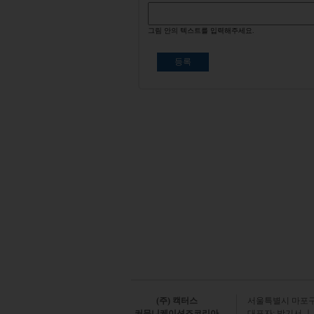
그림 안의 텍스트를 입력해주세요.
(주) 캑터스
서
울특별시 마포구 
커뮤니케이션즈코리아
대표자: 박기서 ㅣ