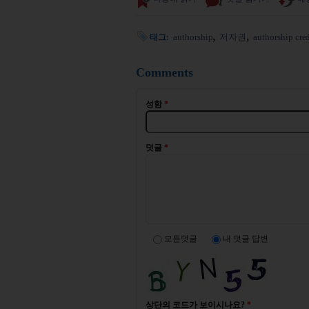
authorship
저자권
authorship cred
태그:
Comments
성함
*
덧글
*
모든덧글
내 덧글 답변
상단의 코드가 보이시나요?
*