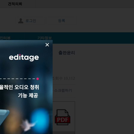
견적의뢰
로그인
등록
인터뷰
기타정보
×
출판윤리
수 있나요?
Anonymous |
2018년2월27일
|
조회수 10,112
덧글 남기기
해당 기사 스크랩하기