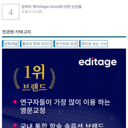
임팩트 팩터(Impact factor)에 대한 논란들
조회수 92,088
연관된 카테고리
경력개발
출판과 학계 이야기
연구자의 의견
재미로 보는 기사