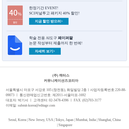
한정기간 EVENT!
SCI저널투고 패키지 40% 할인!
지금 할인 받으러>
학술 전용 AI도구
페이퍼팔
논문 작성부터 제출까지 한 번에!
자세히 보기>
(주) 캑터스
커뮤니케이션즈코리아
서
울특별시 마포구 서강로 105 (창전동), 화일빌딩 2
층
ㅣ사업자등록번호:220-88-
09073 ㅣ 통신판매업신고번호: 제2011-서울마포-1692
대표자: 박기서 ㅣ 고객센터:
02-3478-4396
ㅣ FAX: (02)703-3177
이메일:
submit-korea@editage.com
Seoul, Korea | New Jersey, USA | Tokyo, Japan | Mumbai, India |
Shanghai, China
|
Singapore