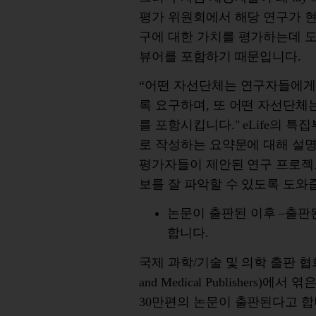
평가
위원회에서
해당
연구가
구에
대한
가치를
평가하는데
뷰어를
포함하기
때문입니다
.
“
어떤
자선단체는
연구자들에
록
요구하며
,
또
어떤
자선단체
를
포함시킵니다
."
eLife
의
특집
로 작성하는 요약문에 대해
설
평가자들이
제안된
연구
프로젝
보를
잘
파악할
수
있도록
도와
논문이
출판된
이후
–
출판
합니다
.
국제
과학
/
기술
및
의학
출판
협
and Medical Publishers)
에서 엮
30
만편의
논문이
출판된다고
합