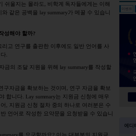
기
쉬울지는
몰라도
,
비
학계
독자들에게는
이해
이벤트
이와
같은
공백을
lay summary
가
메꿀
수
있습니
작성해야
할까
?
그리고
연구를
출판한
이후에도 일반 언어를 사
니다
.
자금의
조달
지원을
위해
lay summary
를
작성할
연구자금을
확보하는
것이며
,
연구
자금을
확보
야
합니다
. Lay summary
는
지원금
신청에
매우
들어
,
지원금
신청
절차
중의
하나로
여러분은
수
일반 언어로 작성한
요약문을
요청받을
수
있습니
에디
summary
를
요구할까요
?
이는
대부분의
지원금