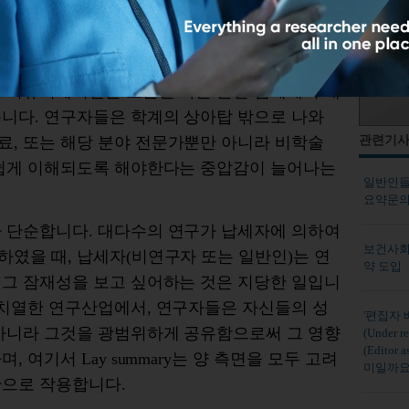
- 스티븐 호킹, 빅 퀘스천에 대한 간결한 대답
전설적인
물리학자
스티븐
호킹이
남긴
이
인용
구는
연구
수명주기의
가장
중요한
측면
중
하나
구
커뮤니케이션
은
오늘날
학술
출판
업계에서
매
습니다
.
연구자들은
학계의
상아탑
밖으로
나와
료
,
또는
해당
분야
전문가뿐만
아니라
비
학술
관련기
쉽게
이해되도록
해야한다는
중압감이
늘어나는
일반인들
요약문의
나
단순합니다
.
대다수의
연구가
납세자에
의하여
보건사회
하였을
때
,
납세자
(
비
연구자
또는
일반인
)
는
연
약 도입
그
잠재성을
보고
싶어하는
것은
지당한
일입니
치열한
연구산업에서
,
연구자들은
자신들의
성
'편집자 배
아니라
그것을
광범위하게
공유함으로써
그
영향
(Under
(Edito
하며
,
여기서
Lay summary
는
양
측면을
모두
고려
미일까요
단으로
작용합니다
.