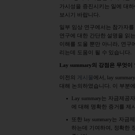
가시성을
증진시키는
일에
대하
보시기
바랍니다
.
일부
임상
연구에서는
참가자를
연구에
대한
간단한
설명을
읽
이해를
도울
뿐만
아니라
,
연구
리는데
도움이
될
수
있습니다
.
Lay summary
의
강점은
무엇이
이전의
게시물
에서
, lay summar
대해
논의하였습니다
.
이
부분
Lay summary
는
자금제공
에
대해
명확한
증거를
제
또한
lay summary
는
자금
하는데
기여하여
,
정확한