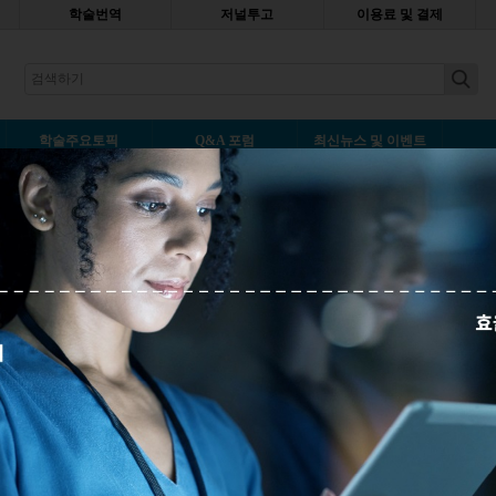
학술번역
저널투고
이용료 및 결제
earch
학술주요토픽
Q&A 포럼
최신뉴스 및 이벤트
약 'Lay summary'란?
제야슈리
나중에 읽기
"질문하고
답을
구하는
것도
중요하지만
,
연구자
로써
우리가
배우고
있는
것과
관련하여
,
세계와
소통하는
일에
의무감을
느낍니다
."