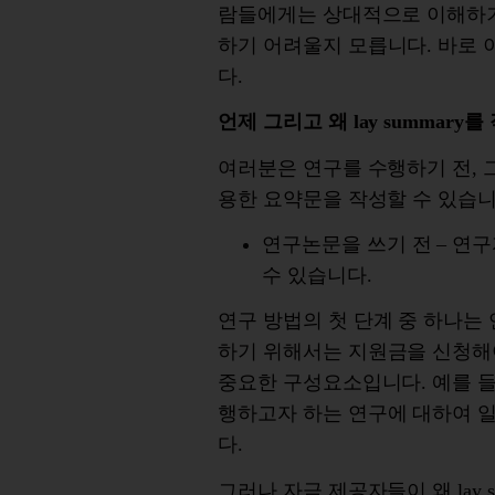
람들에게는
상대적으로
이해하
하기
어려울지
모릅니다
.
바로
다
.
언제
그리고
왜
lay summary
를
여러분은
연구를
수행하기
전
,
용한 요약문을
작성할
수
있습
연구논문을
쓰기
전
–
연구
수
있습니다
.
연구
방법의
첫
단계
중
하나는
하기
위해서는
지원금을
신청해
중요한
구성요소입니다
.
예를
행하고자
하는
연구에
대하여 
다
.
그러나
자금
제공자들이
왜
lay 