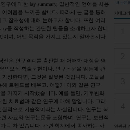
내 논문
연구에
대한
lay summary,
일반적인 언어를 사용
해
어려움을
느끼곤
합니다
.
따라서
본
글을
통해
카테고리
리고
잠재성에
대해
논하고자
합니다
.
또한
여러
ary
를
작성하는
간단한
팁들을
소개하고자
합니
엇이며
,
어떤
목적을
가지고
있는지
알아봅시다
.
당신은
연구결과를
출판할
때
어떠한
대상을
염
만약
오직
학술문헌이나
,
연구논문을
읽는데
관
로
가정한다면
,
그것은
잘못된
것입니다
.
오늘날
통해
트렌드를
배우고
,
어떻게
이와
같은
연구
심을
가지기
시작했습니다
.
예를
들면
,
기후변화
위한
치료법과
같은
연구에
대해
말입니다
.
그러
본질적으로
기술적이라는
사실입니다
.
연구는
복
관련
자료와
연구논문을
포함하며
,
연구는
보편적
가득
차
있습니다
.
관련
학계에서
종사하는
사
연관된 