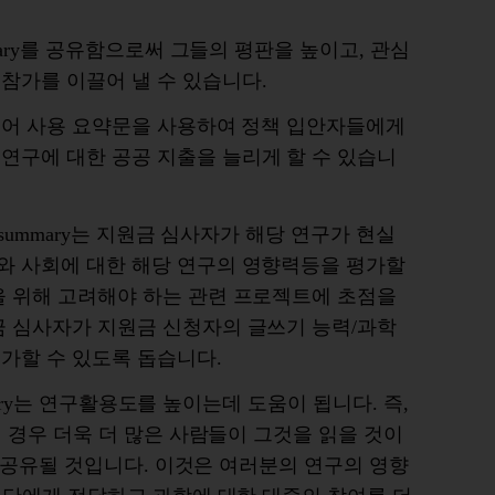
ary
를
공유함으로써
그들의
평판을
높이고
,
관심
참가를
이끌어
낼
수
있습니다
.
언어 사용 요약문을
사용하여
정책
입안자들에게
연구에
대한
공공
지출을
늘리게
할
수
있습니
y summary
는
지원금
심사자가
해당
연구가
현실
와
사회에
대한
해당
연구의
영향력등을
평가할
을
위해
고려해야
하는
관련
프로젝트에
초점을
금
심사자가
지원금
신청자의
글쓰기
능력
/
과학
평가할
수
있도록
돕습니다
.
ry
는
연구활용도를
높이는데
도움이
됩니다
.
즉
,
될
경우
더욱
더
많은
사람들이
그것을
읽을
것이
공유될
것입니다
.
이것은
여러분의
연구의
영향