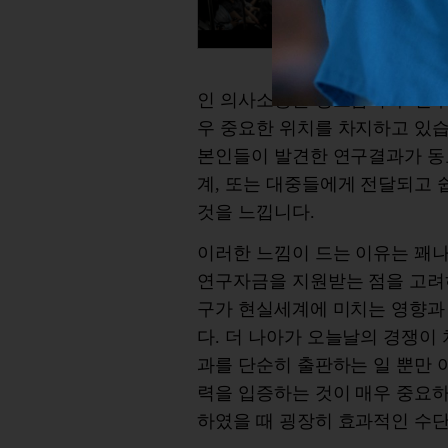
인
의사소통을
강조합니다
.
연
우
중요한
위치를
차지하고
있
본인들이
발견한
연구결과가
동
계
,
또는
대중들에게
전달되고
것을
느낍니다
.
이러한
느낌이
드는
이유는
꽤
연구자금을
지원받는
점을
고려
구가
현실세계에
미치는
영향과
다
.
더
나아가
오늘날의
경쟁이
과를
단순히
출판하는
일
뿐만
력을
입증하는
것이
매우
중요
하였을
때
굉장히
효과적인
수