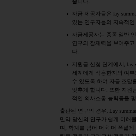
줍니다
.
자금
제공자들은
lay summ
있는
연구자들의
지속적인
자금제공자는
종종 일반 
연구의
잠재력을
보여주고
다
.
지원금
신청
단계
에서
, la
세계에게
적용한지의
여부
수
있도록
하여
자금
조달
맞추게
합니다
.
또한
지원
적인
의사소통
능력등을
출판된
연구의
경우
, Lay summa
만약
당신의
연구가
쉽게
이해
며
,
학계를
넘어
더욱
더
폭넓게