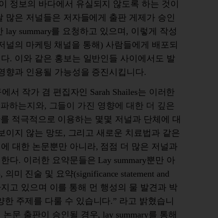
이
정보의
바다에서
유실되지
않도록
하는
것이
날
많은
저널들은
저자들에게
출판
게제가
승인
한
lay summary
를
요청하고
있으며
,
이렇게
작성
저널의
마케팅
채널을
통해
)
사람들에게
배포되
니다
.
이와
같은
홍보는
일반인들
사이에서도
발
영향과
인용될
가능성을
증진시킵니다
.
구에서
작가
겸
편집자인
Sarah Shailes
는
이러한
전파하는지와
,
그들이
가진
영향에
대한
더
깊은
y
를
적극적으로
이용하는
몇몇
저널과
단체에
대
보이지
않는
망또
,
그리고
새로운
치료법과
같은
제에
대한
논문뿐만
아니라
,
점점
더
많은
저널과
한다
.
이러한
요약문들은
Lay summary
뿐만
아
),
의미
진술
및
요약
(significance statement and
가지고
있으며
이를
통해
먼
행성의
물
발견과
박
양한
주제를
다룰
수
있습니다
.”
라고
밝혔습니
의
논문
출판이
승인될
경우
, lay summary
를
통해