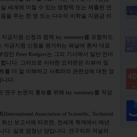
현실
세계에
미칠
수
있는
영향력
또는
제출된
연
도움을
주는
한
명
또는
다수의
비
학술
지원금
리
게
자금지원
신청과
함께
lay summary
를
포함하도
는
자금지원
신청을
평가하는
패널에
환자
대표
부장인
Peter Rodgers
는
그의
기사에서 일반 언어
명합
니다
.
그러므로 이러한 요약문은
리뷰어
및
트를
더
잘
이해하고
사회와의
관련성에
대한
정
줍니다
.
된
연구
논문의
홍보를
위해
lay summary
를
작성
회
(International Association of Scientific, Technical
은
최신
보고서에
따르면
,
전세계
학계에서
매년
니다
.
실로
엄청난
양입니다
.
연구자와
저널의