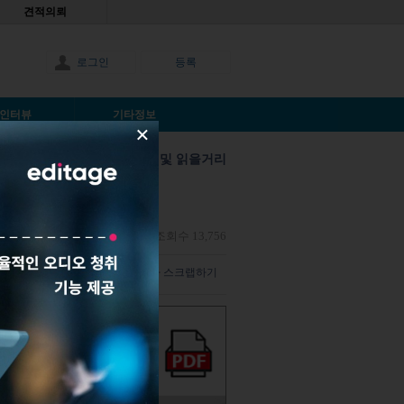
견적의뢰
로그인
등록
인터뷰
기타정보
×
학술 최신이슈 및 읽을거리
 라자고팔란
|
2019년9월25일
|
조회수 13,756
덧글 남기기
해당 기사 스크랩하기