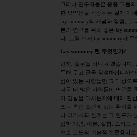
그러나
연구자들은
종종
그들의
한 요약문을
작성하는
일에
대
lay summary
의
개념과
장점
,
그
분의
연구를
위해
좋은
lay summ
다
.
그럼
먼저
lay summary
가
무
Lay summary
란
무엇인가
?
먼저
,
질문을
하나
하겠습니다
.
두해
두고
글을
작성하십니까
?
심이
있는
사람들만
그
대상으
더욱
더
많은
사람들이
연구를
가
영향을
미치는지에
대해
관
또는
특정
조건에
있는
환자를
나
여기서의
한계는
그
연구가
잡한
개념
,
이론
,
실험
,
그리고
으로
고도의
기술적
전문용어로