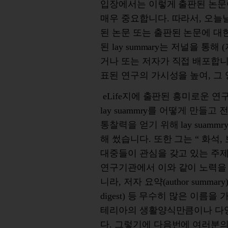
입장에서는
이렇게
출판된
논문
매우
중요합니다
.
따라서
,
오늘
된
논문
또는
출판된
논문에
대
된
lay summary
는
저널을
통해
(
거나
또는
저자가
직접
배포합
표된
연구의
가시성을
높여
,
그
eLife
지에
출판된
흥미로운
연
lay suammry
를
어떻게
만들고
통찰력을
얻기 위해
lay suammr
해
썼습니다
.
또한
그
는
“
화석
,
대중들이
관심을
갖고
있는
주
연구기관에서
이와
같이
노력을
니라
,
저자 요약
(author summary
digest)
등
무수히
많은
이름을
테리아의
생활양식만큼이나
다
다
.
그렇기에
다음번에
여러분