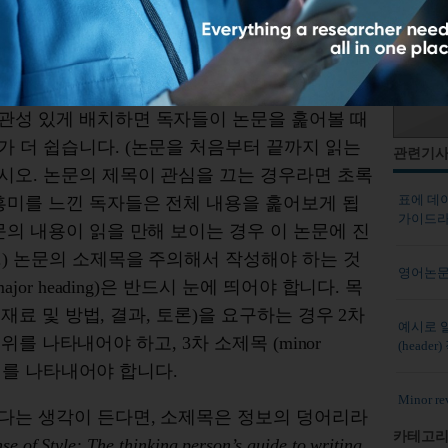
chart)를 만들어 보라고 해보십시오. 만약 그 사람
이 소제목을 적절한 위치에 배열해 조직도를 만
관성 있게 배치하면 독자들이 논문을 훑어볼 때
 더 쉽습니다. (논문을 처음부터 끝까지 읽는
관련기
시오. 논문의 제목이 관심을 끄는 경우라면 초록
표에 데이
흥미를 느낀 독자들은 전체 내용을 훑어보게 됩
가이드
문의 내용이 읽을 만해 보이는 경우 이 논문에 진
) 논문의 소제목을 주의해서 작성해야 하는 것
영어논문
jor heading)은 반드시 눈에 띄어야 합니다. 목
, 재료 및 방법, 결과, 토론)을 요구하는 경우 2차
예시로 알
 범위를 나타내어야 하고, 3차 소제목 (minor
(heade
 범위를 나타내어야 합니다.
Minor 
다는 생각이 든다면, 소제목은 정보의 덩어리라
카테고리
e of Style: The thinking person’s guide to writing