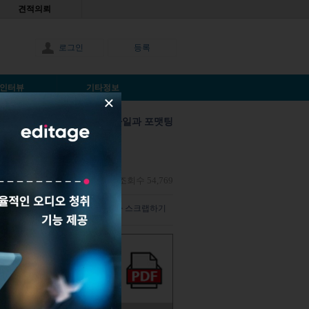
견적의뢰
로그인
등록
인터뷰
기타정보
×
스타일과 포맷팅
gs) 사용법
틴드라 요시
|
2015년11월5일
|
조회수 54,769
덧글 남기기
해당 기사 스크랩하기