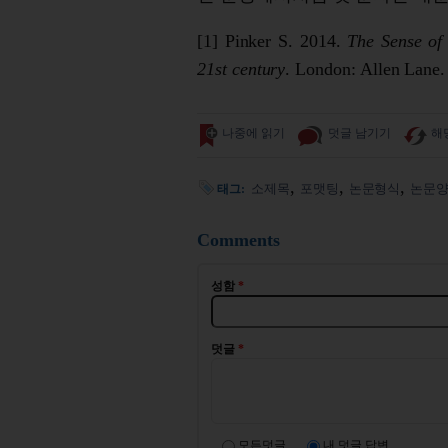
[1] Pinker S. 2014.
The Sense of S
21st century
. London: Allen Lane.
나중에 읽기
덧글 남기기
해
소제목
포맷팅
논문형식
논문
태그:
Comments
성함
*
덧글
*
모든덧글
내 덧글 답변