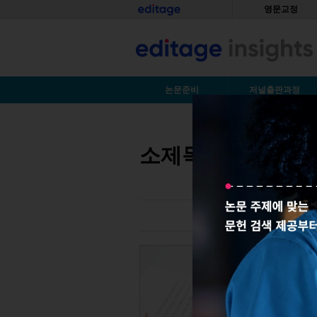
Skip to main content
홈
영문교정
S
논문준비
저널출판과정
You are here
소제목(major headin