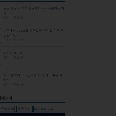
논문 본문 내 저자 인용에서 et al. 사용하는 방
법
조회수 954,181
논문에서 p value를 사용할 때 주의할 점은 무
엇일까요?
조회수 640,609
라틴어 표기법
조회수 483,635
“표 2를 보라”, “그림 6 참조” 등의 표현은 피
하자.
조회수 202,269
카테고리
 논문작성법
논문구조
테이블과 그림