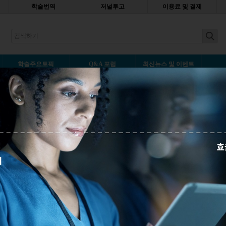
학술번역
저널투고
이용료 및 결제
earch
학술주요토픽
Q&A 포럼
최신뉴스 및 이벤트
gs, subheadings, minor headin
야
나중에 읽기
이런 테스트를 해 봅시다. 여러분의 연구 주제에
대해 거의 아무것도 모르는 사람 한 명을 골라서,
논문 초안을 준 다음에 여러분이 사용한 소제목
을 가지고 조직도 (organogram, organizational