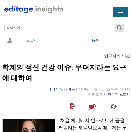
Skip to main content
Search
로그인
등록
연구자의 의견
You are here
학계의 정신 건강 이슈: 무뎌지라는 요구
에 대하여
에디티지 인사이트
|
2019년11월1일
|
조회수 23,033
시리즈 기사
연구자 스토리
처음 에디티지 인사이트에 글을
써달라는 부탁받았을 때
, 저는 무