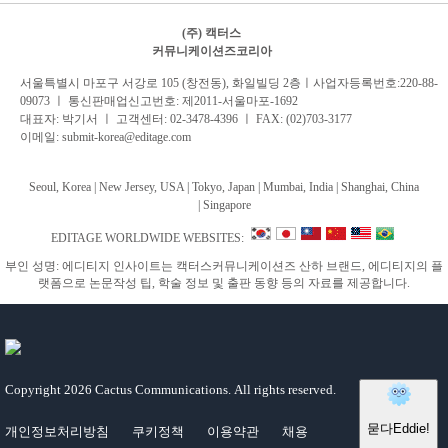
(주) 캑터스
커뮤니케이션즈코리아
서
울특별시 마포구 서강로 105 (창전동), 화일빌딩 2
층
ㅣ사업자등록번호:220-88-
09073 ㅣ 통신판매업신고번호: 제2011-서울마포-1692
대표자: 박기서 ㅣ 고객센터:
02-3478-4396
ㅣ FAX: (02)703-3177
이메일:
submit-korea@editage.com
Seoul, Korea | New Jersey, USA | Tokyo, Japan | Mumbai, India |
Shanghai, China
|
Singapore
EDITAGE WORLDWIDE WEBSITES:
부인 성명: 에디티지 인사이트는 캑터스커뮤니케이션즈 산하 브랜드, 에디티지의 플
랫폼으로 논문작성 팁, 학술 정보 및 출판 동향 등의 자료를 제공합니다.
Copyright
2026 Cactus Communications.
All rights reserved.
개인정보처리방침
쿠키정책
이용약관
채용