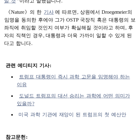
일
것
”
이라고
말했습니다
.
《
Nature
》의
한
기사
에
따르면
,
상원에서
Droegemeier
의
임명을
동의한
후에야
그가
OSTP
국장직
혹은
대통령의
보
좌직에
취임할
것인지
여부가
확실해질
것이라고
하며
,
후
자의
직책인
경우
,
대통령과
더욱
가까이
일할
수
있게
된
다고
합니다
.
관련
에디티지
기사
:
트럼프
대통령이
즉시
과학
고문을
임명해야
하는
이유
도널드
트럼프의
대선
승리는
과학에
어떤
의미가
있을까
?
미국
과학
기관에
재앙이
된
트럼프의
첫
예산안
참고문헌
: