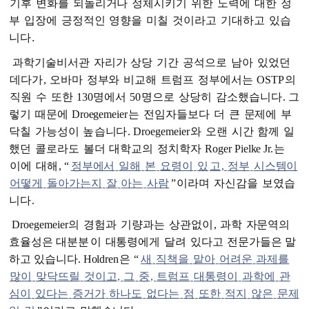
기후
변화를
되돌리거나
정체시키기
위한
노력에
대한
정
부
입장에
긍정적인
영향을
미칠
것이라고
기대하고
있습
니다
.
과학기술비서관
자리가
상당
기간
공석으로
남아
있었던
데다가
,
오바마
정부와
비교해
트럼프
정부에서는
OSTP
의
직원
수
또한
130
명에서
50
명으로
상당히
감소했습니다
.
그
렇기
때문에
Droegemeier
는
전임자들보다
더
큰
문제에
부
닥칠
가능성이
높
습니다
. Droegemeier
와
오랜
시간
함께
일
했던
콜로라도
볼더
대학교의
정치학자
Roger Pielke Jr.
는
이에
대해
, “
정부에서
일해
본
요령이
있
고
,
정부
시스템이
어떻게
돌아가는지
잘
아는
사람
”
이라며
자신감을
보였습
니다
.
Droegemeier
의
경험과
기량과는
상관없이
,
과학
자문역의
효율성은 대분분
이
대통령에게
달려
있다고
전문가들은 말
하고 있습니다. Holdren
은
“
새
직책을
맡아
어려운
과제를
많이
맞닥뜨릴
것이고
,
그
중
,
트럼프
대통령이
과학에
관
심이
있다는
증거가
하나도
없다는
점
또한
적지
않은
문제