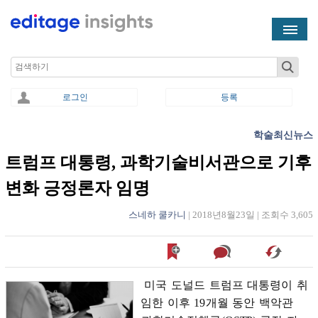
Skip to main content
Search
로그인
등록
학술최신뉴스
You are here
트럼프 대통령, 과학기술비서관으로 기후
변화 긍정론자 임명
스네하 쿨카니
|
2018년8월23일
|
조회수 3,605
미국
도널드
트럼프
대통령이
취
임한
이후
19
개월
동안
백악관