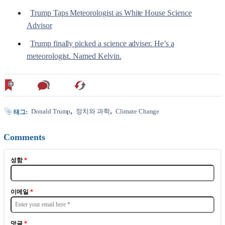
Trump Taps Meteorologist as White House Science
Advisor
Trump finally picked a science adviser. He’s a
meteorologist. Named Kelvin.
Donald Trump
정치와 과학
Climate Change
태그:
Comments
성함
*
이메일
*
덧글
*