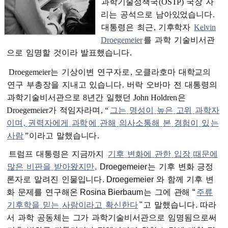
과학기술정책국
(OSTP)
국장
자
리는
공석으로
남아있었습니다
.
대통령은
최근
,
기후학자
Kelvin
Droegemeier
를
과학
기술비서관
으로
임명할
것이라
발표했습니다
.
Droegemeier
는
기상이변
연구자로
,
오클라호마
대학교의
연구
부총장을
지내고
있습니다
.
버락
오바마
전
대통령의
과학기술비서관으로
8
년간
일했던
John Holdren
은
Droegemeier
가
적임자라며
, “
그는
명성이
높은
고위
과학자
이며
,
권력자에게
과학
에
관해
의사소통해
본
경험이
있
는
사람
”
이라고
말했습니다
.
트럼프
대통령은
지금까지
기후
변화에
관한
입장
때문에
많은
비판을
받아왔지만
,
Droegemeier
는
기후
변화
긍정
론자로
알려진
인물입니다
. Droegemeier
와
함께
기후
변
화
문제를
연구해온
Rosina Bierbaum
는
그에
관해
“
주류
기후학을
믿는
사람이라고
확신한다
"
고
말했습니다
.
따라
서
과학
공동체는
그가
과학기술비서관으로
임명됨으로써