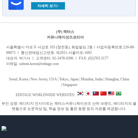
자세히 보기>
(주) 캑터스
커뮤니케이션즈코리아
서
울특별시 마포구 서강로 105 (창전동), 화일빌딩 2
층
ㅣ사업자등록번호:220-88-
09073 ㅣ 통신판매업신고번호: 제2011-서울마포-1692
대표자: 박기서 ㅣ 고객센터:
02-3478-4396
ㅣ FAX: (02)703-3177
이메일:
submit-korea@editage.com
Seoul, Korea | New Jersey, USA | Tokyo, Japan | Mumbai, India |
Shanghai, China
|
Singapore
EDITAGE WORLDWIDE WEBSITES:
부인 성명: 에디티지 인사이트는 캑터스커뮤니케이션즈 산하 브랜드, 에디티지의 플
랫폼으로 논문작성 팁, 학술 정보 및 출판 동향 등의 자료를 제공합니다.