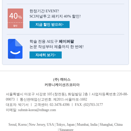
한정기간 EVENT!
SCI저널투고 패키지 40% 할인!
지금 할인 받으러>
학술 전용 AI도구
페이퍼팔
논문 작성부터 제출까지 한 번에!
자세히 보기>
(주) 캑터스
커뮤니케이션즈코리아
서
울특별시 마포구 서강로 105 (창전동), 화일빌딩 2
층
ㅣ사업자등록번호:220-88-
09073 ㅣ 통신판매업신고번호: 제2011-서울마포-1692
대표자: 박기서 ㅣ 고객센터:
02-3478-4396
ㅣ FAX: (02)703-3177
이메일:
submit-korea@editage.com
Seoul, Korea | New Jersey, USA | Tokyo, Japan | Mumbai, India |
Shanghai, China
|
Singapore