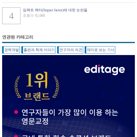
임팩트 팩터(Impact factor)에 대한 논란들
조회수 92,088
연관된 카테고리
경력개발
출판과 학계 이야기
연구자의 의견
재미로 보는 기사