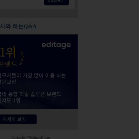
사와 하는Q&A
Tweets by @EditageKorea