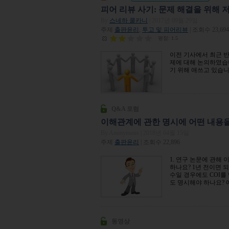
피어 리뷰 사기: 문제 해결을 위해 
By
스네하 쿨카니
| 2017년 09월 29일
주제
출판윤리
,
투고 및 피어리뷰
| 조회수 23,694
평점:
1.5
이전 기사에서 최근 반
제에 대해 논의하였습
기 위해 애쓰고 있습니
Q&A 포럼
이해관계에 관한 명시에 어떤 내용을
By Anonymous
| 2018년 04월 15일
주제
출판윤리
| 조회수 22,896
1. 연구 논문에 관해 
하나요? 1년 전이면 되
수일 경우에도 COI를
도 명시해야 하나요? 예
동영상