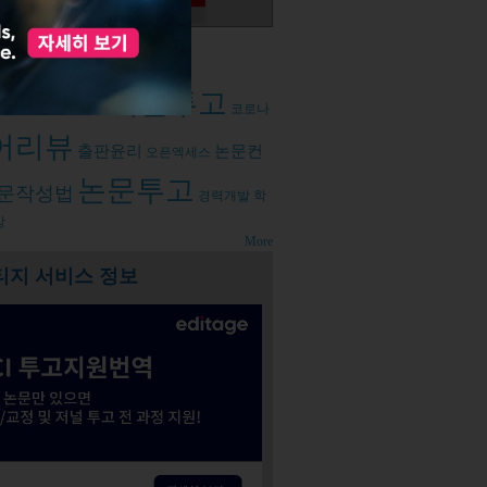
d tags
저널투고
뷰주간
논문작성
코로나
어리뷰
출판윤리
논문컨
오픈엑세스
논문투고
문작성법
경력개발
학
강
More
티지 서비스 정보