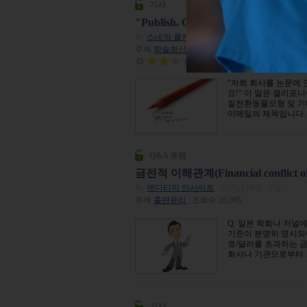
기사
"Publish. Cite. Reward.",
By
스네하 쿨카니
| 2015년 09월 08일
주제
학술최신뉴스
| 조회수 15,586
평점:
2
“저희 회사를 논문에 
요!” 이 말은 캘리
질전환동물모형 및 기타 서
이메일의 제목입니다.
Q&A 포럼
금전적 이해관계(Financial conflict o
By
에디티지 인사이트
| 2015년 09월 16일
주제
출판윤리
| 조회수 26,095
Q. 일본 학회나 저널에서
기준이 분명히 명시되어
로/달러를 초과하는 
회사나 기관으로부터 고
기사