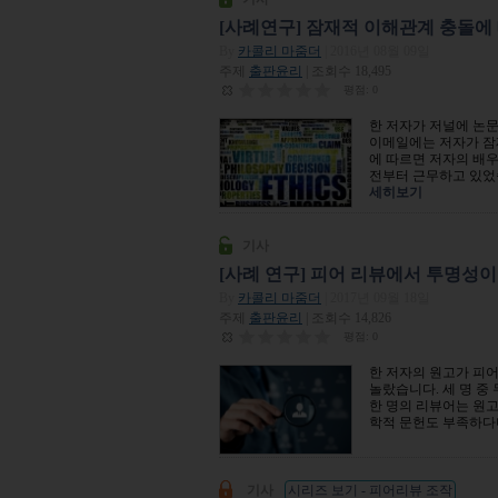
[사례연구] 잠재적 이해관계 충돌에
By
카콜리 마줌더
| 2016년 08월 09일
주제
출판윤리
| 조회수 18,495
평점:
0
한 저자가 저널에 논
이메일에는 저자가 잠
에 따르면 저자의 배우
전부터 근무하고 있었
세히보기
기사
[사례 연구] 피어 리뷰에서 투명성이
By
카콜리 마줌더
| 2017년 09월 18일
주제
출판윤리
| 조회수 14,826
평점:
0
한 저자의 원고가 피어
놀랐습니다. 세 명 중
한 명의 리뷰어는 원고
학적 문헌도 부족하다며
기사
시리즈 보기 - 피어리뷰 조작