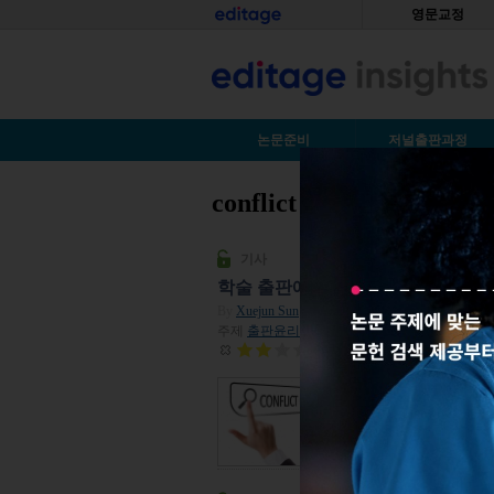
Skip to main content
홈
영문교정
S
논문준비
저널출판과정
conflict of interest
You are here
기사
학술 출판에서 이해관계 충돌(conflict o
By
Xuejun Sun
| 2014년 09월 18일
주제
출판윤리
| 조회수 66,064
평점:
1.6
영어로 논문을 작성할
음(the researcher c
관적이고 공정하다는 저
이득 등의 외적인 요소