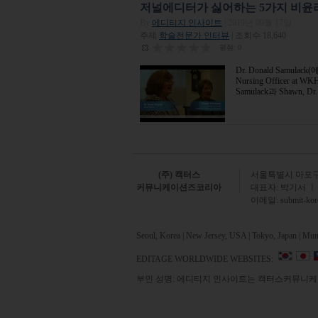
저널에디터가 싫어하는 5가지 비윤
By
에디티지 인사이트
| 2019년 09월 17일
주제
학술전문가 인터뷰
| 조회수 18,640
평점:
0
Dr. Donald Samul
Nursing Officer at 
저널에디터가
Samulack과 Shawn
싫어하는 5가
지 비윤리적인
출판 관행
(주) 캑터스
서
울특별시 마포구 
커뮤니케이션즈코리아
대표자: 박기서 ㅣ
이메일:
submit-ko
Seoul, Korea | New Jersey, USA | Tokyo, Japan | Mumb
EDITAGE WORLDWIDE WEBSITES:
부인 성명: 에디티지 인사이트는 캑터스커뮤니케이