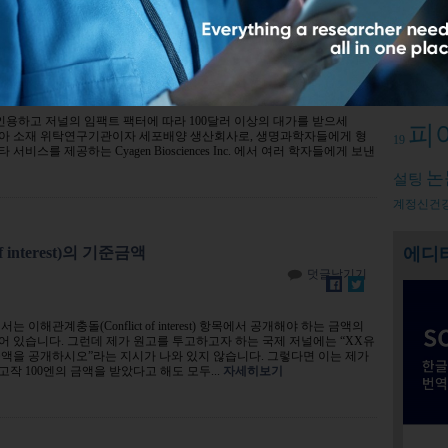
 한 생명과학 회사의 제도로 학계가 술렁이다
Relate
덧글남기기
피어리
인용하고 저널의 임팩트 팩터에 따라 100달러 이상의 대가를 받으세
피
포니아 소재 위탁연구기관이자 세포배양 생산회사로, 생명과학자들에게 형
19
비스를 제공하는 Cyagen Biosciences Inc. 에서 여러 학자들에게 보낸
논
설팅
계정신건
에디
f interest)의 기준금액
덧글남기기
는 이해관계충돌(Conflict of interest) 항목에서 공개해야 하는 금액의
 있습니다. 그런데 제가 원고를 투고하고자 하는 국제 저널에는 “XX유
금액을 공개하시오”라는 지시가 나와 있지 않습니다. 그렇다면 이는 제가
작 100엔의 금액을 받았다고 해도 모두...
자세히보기