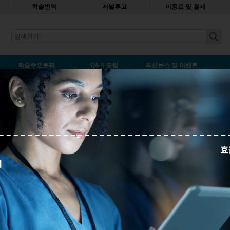
학술번역
저널투고
이용료 및 결제
earch
학술주요토픽
Q&A 포럼
최신뉴스 및 이벤트
f interests)에 대처하는 법
덧글남기기
 때 보통 저널에서는 마지막에 “이 논문에는 이해관계 충돌의 여지가 없
laims no conflicts of interest.)” 을 명시하도록 하고 있습니다. 이것은 연구가 객
자의 선언과 같습니다. 즉, 연구 결과는 긍정적인 결과를 위한 금전적
나 부정행위와...
자세히보기