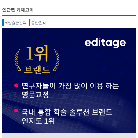
연관된 카테고리
저널출판전략
출판윤리