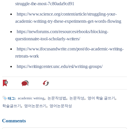
struggle-the-most-7c80ada9cd91
https://www.science.org/content/article/struggling-your-
academic-writing-try-these-experiments-get-words-flowing
https://newforums.com/resources/ebooks/blocking-
questionnaire-tool-scholarly-writers/
https://www.ifocusandwrite.com/post/do-academic-writing-
retreats-work
https://writingcenter.unc.edu/esl/writing-groups/
academic writing
논문작성법
논문작성
영어 학술 글쓰기
태그:
학술글쓰기
영어논문쓰기
영어논문작성
Comments