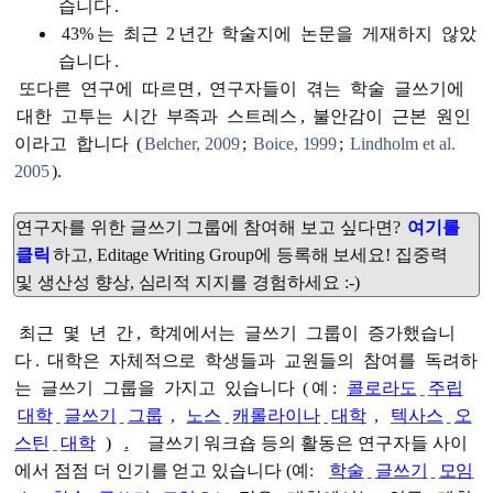
습니다
.
43%
는
최근
2
년간
학술지에
논문을
게재하지
않았
습니다
.
또다른
연구에
따르면
,
연구자들이
겪는
학술
글쓰기에
대한
고투는
시간
부족과
스트레스
,
불안감이
근본
원인
이라고
합니다
(
Belcher, 2009
;
Boice, 1999
;
Lindholm et al.
2005
).
연구자를 위한 글쓰기 그룹에 참여해 보고 싶다면?
여기를
클릭
하고, Editage Writing Group에 등록해 보세요! 집중력
및 생산성 향상, 심리적 지지를 경험하세요 :-)
최근
몇
년
간
,
학계에서는
글쓰기
그룹이
증가했습니
다
.
대학은
자체적으로
학생들과
교원들의
참여를
독려하
는
글쓰기
그룹을
가지고
있습니다
(
예
:
콜로라도
주립
대학
글쓰기
그룹
,
노스
캐롤라이나
대학
,
텍사스
오
스틴
대학
)
.
글쓰기 워크숍 등의 활동은 연구자들 사이
에서 점점 더 인기를 얻고 있습니다 (예:
학술
글쓰기
모임