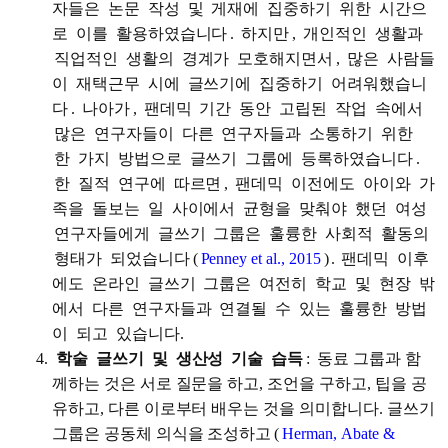
자들은
논문
작성
및
게재에
집중하기
위한
시간으
로
이를
활용하였습니다
.
하지만
,
개인적인
생활과
직업적인
생활의
경계가
모호해지면서
,
많은
사람들
이
재택근무
시에
글쓰기에
집중하기
어려워했습니
다
.
나아가
,
팬데믹
기간
동안
고립된
작업
속에서
많은
연구자들이
다른
연구자들과
소통하기
위한
한
가지
방법으로
글쓰기
그룹에
등록하였습니다
.
한
질적
연구에
따르면
,
팬데믹
이전에도
아이와
가
족을
돌보는
일
사이에서
균형을
맞춰야
했던
여성
연구자들에게
글쓰기
그룹은
훌륭한
사회적
활동의
형태가
되었습니다
(
Penney et al., 2015
)
.
팬데믹
이후
에도
온라인
글쓰기
그룹은
여전히
학교
및
현장
밖
에서
다른
연구자들과
연결될
수
있는
훌륭한
방법
이
되고
있습니다.
학술
글쓰기
및
생산성
기술
습득
:
동료 그룹과 함
께하는 것은 서로 질문을 하고, 조언을 구하고, 팁을 공
유하고, 다른 이로부터 배우는 것을 의미합니다. 글쓰기
그룹은 공동체 의식을 조성하고
(
Herman, Abate &