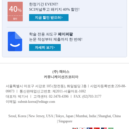
한정기간 EVENT!
SCI저널투고 패키지 40% 할인!
지금 할인 받으러>
학술 전용 AI도구
페이퍼팔
논문 작성부터 제출까지 한 번에!
자세히 보기>
(주) 캑터스
커뮤니케이션즈코리아
서
울특별시 마포구 서강로 105 (창전동), 화일빌딩 2
층
ㅣ사업자등록번호:220-88-
09073 ㅣ 통신판매업신고번호: 제2011-서울마포-1692
대표자: 박기서 ㅣ 고객센터:
02-3478-4396
ㅣ FAX: (02)703-3177
이메일:
submit-korea@editage.com
Seoul, Korea | New Jersey, USA | Tokyo, Japan | Mumbai, India |
Shanghai, China
|
Singapore