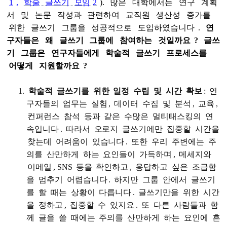
1
,
학술
글쓰기
모임
2
).
많은
대학에서는
연구
계획
서
및
논문
작성과
관련하여
교직원
생산성
증가를
위한
글쓰기
그룹을
성공적으로
도입하였습니다
.
연
구자들은
왜
글쓰기
그룹에
참여하는
것일까요
?
글쓰
기
그룹은
연구자들에게
학술적
글쓰기
프로세스를
어떻게
지원할까요
?
학술적
글쓰기를
위한
일정
수립
및
시간
확보
:
연
구자들의
업무는
실험
,
데이터
수집
및
분석
,
교육
,
컨퍼런스
참석
등과
같은
수많은
멀티태스킹의
연
속입니다
.
따라서
오로지
글쓰기에만
집중할
시간을
찾는데
어려움이
있습니다
.
또한
우리
주변에는
주
의를
산만하게
하는
요인들이
가득하며
,
메세지와
이메일
, SNS
등을
확인하고
,
응답하고
싶은
조급함
을
멈추기
어렵습니다
.
하지만
그룹
안에서
글쓰기
를
할
때는
상황이
다릅니다
.
글쓰기만을
위한
시간
을
정하고
,
집중할
수
있지요
.
또
다른
사람들과
함
께
글을
쓸
때에는
주의를
산만하게
하는
요인에
흔