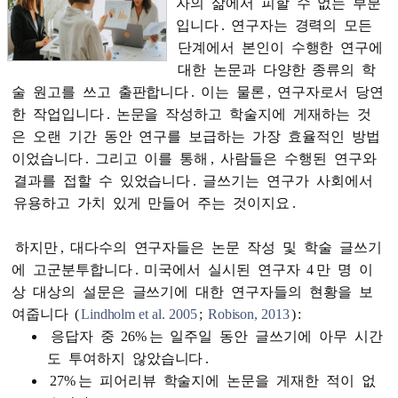
자의
삶에서
피할
수
없는
부분
입니다
.
연구자는
경력의
모든
단계에서
본인이
수행한
연구에
대한
논문과
다양한
종류의
학
술
원고를
쓰고
출판합니다
.
이는
물론
,
연구자로서
당연
한
작업입니다
.
논문을
작성하고
학술지에
게재하는
것
은
오랜
기간
동안
연구를
보급하는
가장
효율적인
방법
이었습니다
.
그리고
이를
통해
,
사람들은
수행된
연구와
결과를
접할
수
있었습니다
.
글쓰기는
연구가
사회에서
유용하고
가치
있게
만들어
주는
것이지요
.
하지만
,
대다수의
연구자들은
논문
작성
및
학술
글쓰기
에
고군분투합니다
.
미국에서
실시된
연구자
4
만
명
이
상
대상의
설문은
글쓰기에
대한
연구자들의
현황을
보
여줍니다
(
Lindholm et al. 2005
;
Robison, 2013
)
:
응답자
중
26%
는
일주일
동안
글쓰기에
아무
시간
도
투여하지
않았습니다
.
27%
는
피어리뷰
학술지에
논문을
게재한
적이
없