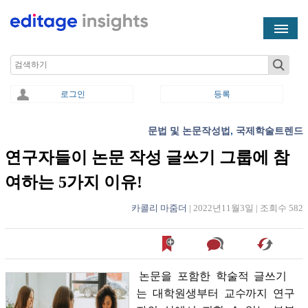
Skip to main content
Search
로그인
등록
문법 및 논문작성법
,
국제학술트렌드
You are here
연구자들이 논문 작성 글쓰기 그룹에 참
여하는 5가지 이유!
카콜리 마줌더
|
2022년11월3일
|
조회수 582
논문을
포함한
학술적
글쓰기
는
대학원생부터
교수까지
연구