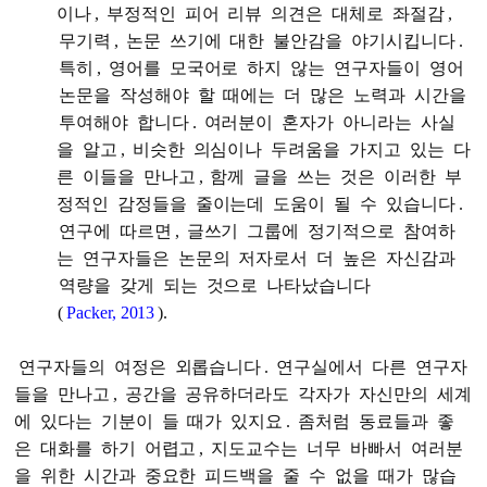
이나
,
부정적인
피어
리뷰
의견은
대체로
좌절감
,
무기력
,
논문
쓰기에
대한
불안감을
야기시킵니다
.
특히
,
영어를
모국어로
하지
않는
연구자들이
영어
논문을
작성해야
할
때에는
더
많은
노력과
시간을
투여해야
합니다
.
여러분이
혼자가
아니라는
사실
을
알고
,
비슷한
의심이나
두려움을
가지고
있는
다
른
이들을
만나고
,
함께
글을
쓰는
것은
이러한
부
정적인
감정들을
줄이는데
도움이
될
수
있습니다
.
연구에
따르면
,
글쓰기
그룹에
정기적으로
참여하
는
연구자들은
논문의
저자로서
더
높은
자신감과
역량을
갖게
되는
것으로
나타났습니다
(
Packer, 2013
).
연구자들의
여정은
외롭습니다
.
연구실에서
다른
연구자
들을
만나고
,
공간을
공유하더라도
각자가
자신만의
세계
에
있다는
기분이
들
때가
있지요
.
좀처럼
동료들과
좋
은
대화를
하기
어렵고
,
지도교수는
너무
바빠서
여러분
을
위한
시간과
중요한
피드백을
줄
수
없을
때가
많습