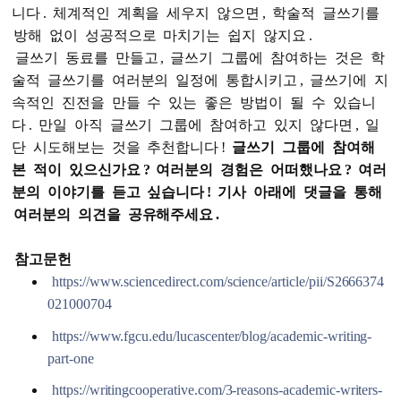
니다
.
체계적인
계획을
세우지
않으면
,
학술적
글쓰기를
방해
없이
성공적으로
마치기는
쉽지
않지요
.
글쓰기
동료를
만들고
,
글쓰기
그룹에
참여하는
것은
학
술적
글쓰기를
여러분의
일정에
통합시키고
,
글쓰기에
지
속적인
진전을
만들
수
있는
좋은
방법이
될
수
있습니
다
.
만일
아직
글쓰기
그룹에
참여하고
있지
않다면
,
일
단
시도해보는
것을
추천합니다
!
글쓰기
그룹에
참여해
본
적이
있으신가요
?
여러분의
경험은
어떠했나요
?
여러
분의
이야기를
듣고
싶습니다
!
기사
아래에
댓글을
통해
여러분의
의견을
공유해주세요
.
참고문헌
https://www.sciencedirect.com/science/article/pii/S2666374
021000704
https://www.fgcu.edu/lucascenter/blog/academic-writing-
part-one
https://writingcooperative.com/3-reasons-academic-writers-