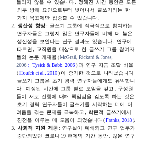
들리지
않을
수
있습니다
.
정해진
시간
동안은
모든
외부
방해
요인으로부터
벗어나서
글쓰기라는
한
가지
목표에만
집중할
수
있습니다
.
생산성
향상
:
글쓰기
그룹에
적극적으로
참여하는
연구자들은
그렇지
않은
연구자들에
비해
더
높은
생산성을
보인다는
연구
결과도
있습니다
.
연구에
따르면
,
교직원을
대상으로
한
글쓰기
그룹
참여자
들의
논문
게재율
(
McGrail, Rickard & Jones,
2006
;
Tysick & Babb, 2006
)
과
연구
자금
조달
비율
(
Houfek et al., 2010
)
이
증가한
것으로
나타났습니다
.
글쓰기
그룹은
초기
경력
연구자들에게도
유익합니
다
.
예정된
시간에
그룹
별로
모임을
갖고
,
구성원
들이
서로
진행에
대해
책임감을
갖도록
하는
것은
초기
경력
연구자들이
글쓰기를
시작하는
데에
어
려움을
겪는
문제를
극복하고
,
학문적
글쓰기에서
진전을
이루는
데
도움이
되었습니다
(
Franks, 2018
).
사회적
지원
제공
:
연구실이
폐쇄되고
연구
업무가
중단되었던
코로나
19
팬데믹
기간
동안
,
많은
연구