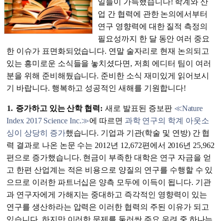
일들이 가득했습니다! 학계와 산
업 간 협력에 관한 논의에서부터
연구 영향력에 대한 질적 측정의
필요성까지 한 달 동안 여러 중요
한 이슈가 표면화되었습니다. 연말 술자리로 현재 논의되고
있는 흥미로운 소식들을 놓치셨다면, 저희 에디터 팀이 여러
분을 위해 준비해뒀습니다. 준비한 소식 재미있게 읽어보시
기 바랍니다. 행복하고 성공적인 새해를 기원합니다!
1.
증가하고 있는 산학 협력:
새로 발표된 증보판
≪Nature
Index 2017 Science Inc.≫
에 따르면
과학 연구의 학계 아웃소
싱이 상당히 증가
했습니다. 기업과 기관(학술 및 연방) 간 협
력 결과로 나온 논문 수는 2012년 12,672편에서 2016년 25,962
편으로 증가했습니다. 현금이 부족한 대학은 연구 자금을 얻
고 한편 산업계는 적은 비용으로 양질의 연구를 수행할 수 있
으므로 이러한 파트너십은 양측 모두에 이득이 됩니다. 기관
과 연구자에게 가해지는 중대하고 즉각적인 영향력이 있는
연구를 생산하라는 압력은 이러한 협력의 주된 이유가 되고
있습니다. 하지만 이러한 문제를 둘러싼 주요 우려 중 하나는