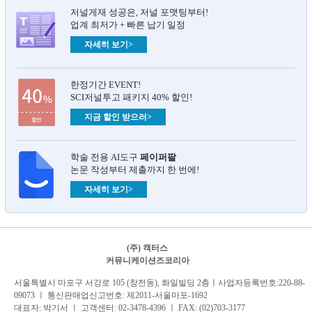
저널게재 성공은, 저널 포맷팅부터!
업계 최저가 + 빠른 납기 일정
자세히 보기>
한정기간 EVENT!
SCI저널투고 패키지 40% 할인!
지금 할인 받으러>
학술 전용 AI도구
페이퍼팔
논문 작성부터 제출까지 한 번에!
자세히 보기>
(주) 캑터스
커뮤니케이션즈코리아
서
울특별시 마포구 서강로 105 (창전동), 화일빌딩 2
층
ㅣ사업자등록번호:220-88-
09073 ㅣ 통신판매업신고번호: 제2011-서울마포-1692
대표자: 박기서 ㅣ 고객센터:
02-3478-4396
ㅣ FAX: (02)703-3177