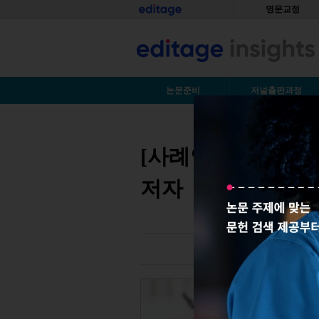
Skip to main content
홈
영문교정
S
논문준비
저널출판과정
You are here
[사례연구] 연구에
저자