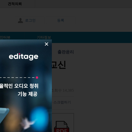
견적의뢰
로그인
등록
인터뷰
기타정보
×
출판윤리
저자로 지정한 교신
콜리 마줌더
|
2016년12월28일
|
조회수 14,385
덧글 남기기
해당 기사 스크랩하기