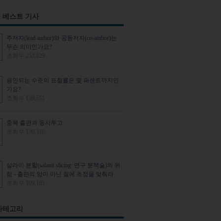
 베스트 기사
주저자(lead author)와 공동저자(co-author)는
무슨 의미인가요?
조회수 253,329
용인되는 수준의 표절률은 몇 퍼센트까지인
가요?
조회수 139,551
중복 출판과 동시투고
조회수 130,310
살라미 분할(salami slicing: 연구 분책술)의 위
험 - 출판의 양이 아닌 질에 초점을 맞춰라
조회수 109,165
카테고리