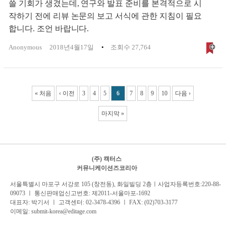
쓸 기회가 생겼는데, 연구와 발표 준비를 본격적으로 시
작하기 전에 리뷰 논문의 보고 서식에 관한 지침이 필요
합니다. 조언 바랍니다.
Anonymous
2018년4월17일
조회수 27,764
Pages
« 처음
‹ 이전
3
4
5
6
7
8
9
10
다음 ›
마지막 »
(주) 캑터스
커뮤니케이션즈코리아
서
울특별시 마포구 서강로 105 (창전동), 화일빌딩 2
층
ㅣ사업자등록번호:220-88-
09073 ㅣ 통신판매업신고번호: 제2011-서울마포-1692
대표자: 박기서 ㅣ 고객센터:
02-3478-4396
ㅣ FAX: (02)703-3177
이메일:
submit-korea@editage.com