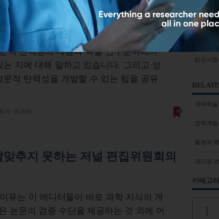
리뷰어의 
을 위한 일곱 가지 비밀
박사후연구원
z는 학문적 탄력성의 개념과 학술 연구분야에서
임상시험
있는 지에 대해 말하고 있습니다. 그리고 성
학문적 탄력성을 개발할 수 있는 팁을 공유
RELATE
국제학술
수 18,968
경력개발
출판과 
발맞추지 못하는 저널 편집위원회의
재미로 
카테고리
이유는 이 에디터들이 바로 과학 지식의 게
 논문의 검증 수단을 제공하는 것 외에 어