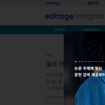
Skip to main content
홈
영문교정
S
논문준비
저널출판과정
You are here
기사
젊은 연구 과학자로 살며
박사과정 중인 어느 신진 연구자
는 글. 등 그녀가 연구자의 길
고 있습니다.
Elodie Ekoka
2018년7월15일
조회