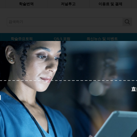
학술번역
저널투고
이용료 및 결제
earch
학술주요토픽
Q&A 포럼
최신뉴스 및 이벤트
최신순
등록일순
인기 기사
 얻은 10가지 값진 교훈
의 개인적인 이야기로서, 연구에 영감을 주
을 걸으면서 느꼈던 소중한 삶의 교훈을 나누
수 36,432
MOST 