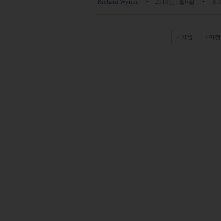
Richard Wynne
2018년1월6일
조회
Pages
« 처음
‹ 이전