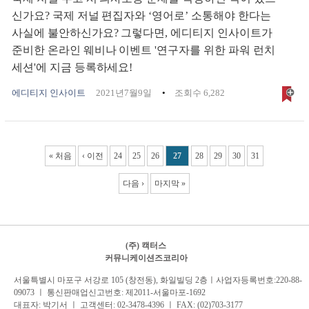
신가요? 국제 저널 편집자와 ‘영어로’ 소통해야 한다는
사실에 불안하신가요? 그렇다면, 에디티지 인사이트가
준비한 온라인 웨비나 이벤트 '연구자를 위한 파워 런치
세션'에 지금 등록하세요!
에디티지 인사이트
2021년7월9일
조회수 6,282
Pages
« 처음
‹ 이전
24
25
26
27
28
29
30
31
다음 ›
마지막 »
(주) 캑터스
커뮤니케이션즈코리아
서
울특별시 마포구 서강로 105 (창전동), 화일빌딩 2
층
ㅣ사업자등록번호:220-88-
09073 ㅣ 통신판매업신고번호: 제2011-서울마포-1692
대표자: 박기서 ㅣ 고객센터:
02-3478-4396
ㅣ FAX: (02)703-3177