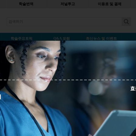
학술번역
저널투고
이용료 및 결제
earch
학술주요토픽
Q&A 포럼
최신뉴스 및 이벤트
figure 및 data를 사용가능한가
나중에 읽기
사용한 figure 및 data를
지요? 가능하다면 figure
법 궁금합니다.