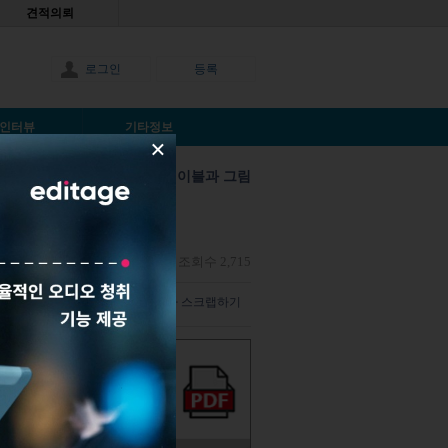
견적의뢰
로그인
등록
인터뷰
기타정보
×
테이블과 그림
요?
Anonymous |
2020년6월3일
|
조회수 2,715
덧글 남기기
해당 기사 스크랩하기