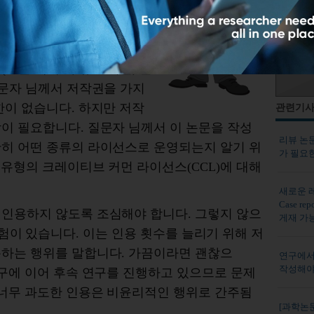
러나 이는 논문의
저작권
가지고 있느냐, 질문자 님이
 있습니다. 따라서, 질문자
오픈 액세스, 유료 저널, 혼
질문자 님께서 저작권을 가지
한이 없습니다. 하지만 저작
관련기
이 필요합니다. 질문자 님께서 이 논문을 작성
리뷰 논
확히 어떤 종류의 라이선스로 운영되는지 알기 위
가 필요
 유형의 크레이티브 커먼 라이선스(CCL)에 대해
새로운 
Case 
 인용하지 않도록 조심해야 합니다
. 그렇지 않으
게재 가
험이 있습니다. 이는 인용 횟수를 늘리기 위해 저
용하는 행위를 말합니다. 가끔이라면 괜찮으
연구에서
작성해야
연구에 이어 후속 연구를 진행하고 있으므로 문제
 너무 과도한 인용은 비윤리적인 행위로 간주됨
[과학논문