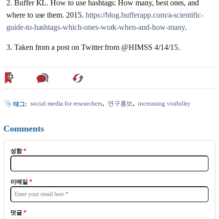
2. Buffer KL. How to use hashtags: How many, best ones, and
where to use them. 2015.
https://blog.bufferapp.com/a-scientific-
guide-to-hashtags-which-ones-work-when-and-how-many
.
3. Taken from a post on Twitter from @HIMSS 4/14/15
.
social media for researchers
연구홍보
increasing visibility
태그:
Comments
성함
*
이메일
*
덧글
*