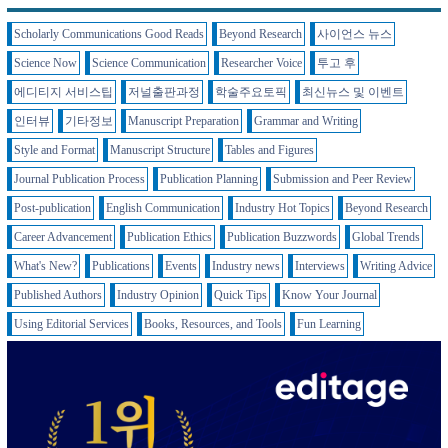
Scholarly Communications Good Reads
Beyond Research
사이언스 뉴스
Science Now
Science Communication
Researcher Voice
투고 후
에디티지 서비스팁
저널출판과정
학술주요토픽
최신뉴스 및 이벤트
인터뷰
기타정보
Manuscript Preparation
Grammar and Writing
Style and Format
Manuscript Structure
Tables and Figures
Journal Publication Process
Publication Planning
Submission and Peer Review
Post-publication
English Communication
Industry Hot Topics
Beyond Research
Career Advancement
Publication Ethics
Publication Buzzwords
Global Trends
What's New?
Publications
Events
Industry news
Interviews
Writing Advice
Published Authors
Industry Opinion
Quick Tips
Know Your Journal
Using Editorial Services
Books, Resources, and Tools
Fun Learning