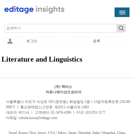
Skip to main content
Search
로그인
등록
Literature and Linguistics
You are here
(주) 캑터스
커뮤니케이션즈코리아
서
울특별시 마포구 서강로 105 (창전동), 화일빌딩 2
층
ㅣ사업자등록번호:220-88-
09073 ㅣ 통신판매업신고번호: 제2011-서울마포-1692
대표자: 박기서 ㅣ 고객센터:
02-3478-4396
ㅣ FAX: (02)703-3177
이메일:
submit-korea@editage.com
Seoul, Korea | New Jersey, USA | Tokyo, Japan | Mumbai, India |
Shanghai, China