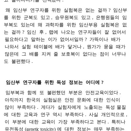
왜
임산부
연구자를
위한
실험복은
없는
걸까
?
임산부
를
위한
군복도
있고
,
승무원복도
있고
,
은행원들의
임
부복도
있는데
왜
과학자를
위한
임산부용
실험복은
없
는
걸까
?
임신
후
,
랩에
나오는
연구자들이
잘
없어서
필요하다고
말하는
이가
없어서일까
?
가뜩이나
배가
나와서
실험
테이블에
배가
닿거나
,
뭔가가
묻을
때가
많은데
그
배를
지켜
줄
보호복이
없다는
점이
너무나
도
불편했다
.
임산부
연구자를
위한
독성
정보는
어디에
?
임부복과
함께
또
불편했던
부분은
안전교육이었다
.
아직까지
한국의
실험실은
안전
문화에
대한
인식이
많이
부족하다
.
게다가
실험자에게
노출되는
독성
물질
에
대한
교육과
연구
역시
부족하다
.
사실
개인적으로
,
이
부분에
대한
교육이
가장
부족하다고
본다
.
특히나
유전독성
(genetic toxicity)
에
대한
정보는
매우
부족하는