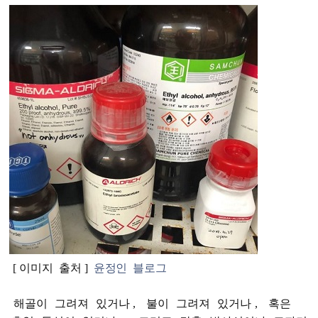
[
이미지
출처
]
윤정인
블로그
해골이
그려져
있거나
,
불이
그려져
있거나
,
혹은