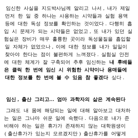
임신한
사실을
지도박사님께
알리고
나서
,
내가
제일
먼저
한
일
중
하나는
사용하는
시약들과
실험
용액
등에
대한
독성
정보를
확인하는
것이었다
.
다행히
흡
입
시
문제가
되는
시약들은
없었고
,
또
내가
있던
실
험실은
장비가
매우
훌륭한
곳이라
독성물질을
흡입할
일
자체가
없었으나
,
이에
대한
정보를
내가
일일이
찾아야
한다는
점이
불편하게
느껴졌다
.
실험실
안전
에
대한
체계가
잘
구축되어
추후
임신하는
내
후배들
은
클릭
한
번에
임신
시
위험한
시약이나
용매들에
대한
정보를
한
번에
볼
수
있음
참
좋겠다
싶다
.
임신
,
출산
그리고…
엄마
과학자의
삶은
계속된다
그래도
내
몸에
해당되는
일에
대해
알아보고
대처하
는
일은
그나마
쉬운
일에
속했다
.
다음으로
내가
준
비해야
하는
일은
휴가가
존재하지
않는
대학원생이
(
출산휴가가
있는지
모르겠지만
)
출산휴가를
어떻게