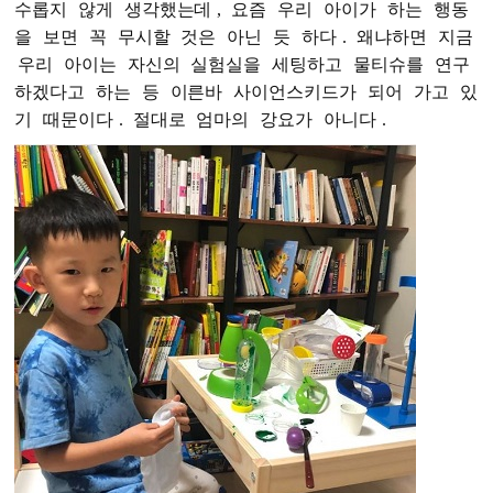
수롭지
않게
생각했는데
,
요즘
우리
아이가
하는
행동
을
보면
꼭
무시할
것은
아닌
듯
하다
.
왜냐하면
지금
우리
아이는
자신의
실험실을
세팅하고
물티슈를
연구
하겠다고
하는
등
이른바
사이언스키드가
되어
가고
있
기
때문이다
.
절대로
엄마의
강요가
아니다
.