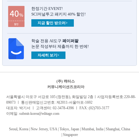
한정기간 EVENT!
SCI저널투고 패키지 40% 할인!
지금 할인 받으러>
학술 전용 AI도구
페이퍼팔
논문 작성부터 제출까지 한 번에!
자세히 보기>
(주) 캑터스
커뮤니케이션즈코리아
서
울특별시 마포구 서강로 105 (창전동), 화일빌딩 2
층
ㅣ사업자등록번호:220-88-
09073 ㅣ 통신판매업신고번호: 제2011-서울마포-1692
대표자: 박기서 ㅣ 고객센터:
02-3478-4396
ㅣ FAX: (02)703-3177
이메일:
submit-korea@editage.com
Seoul, Korea | New Jersey, USA | Tokyo, Japan | Mumbai, India |
Shanghai, China
|
Singapore