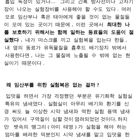
흡입
독성이
있거나…
그리고
간혹
방사선이나
고자기
장이
나오는
실험장비를
사용해야
할
수도
있다
.
여러
모로
임산부나
혹은
태아에게
좋을
것이
없는
물질들
이
모여
있는
곳이기
때문에
,
이런
곳에서
최대한
나
를
보호하기
위해서는
함께
일하는
동료들의
도움이
절
실했다
.
내가
마스크를
끼고
실험복을
입는다
한들
,
내
옆의
동료가
유독물질을
흄후드
배기장치
밖에서
사용한다면
,
나는
그
물질에
노출될
수
밖에
없는
현
실이기
때문이다
.
왜
임산부를
위한
실험복은
없는
걸까
?
입덧을
하면서
가장
걱정했던
부분은
유기화학
실험실
특유의
냄새였다
.
실험실이
아무리
배기와
환기를
신
경
써도
늘
이상한
시약
냄새와
역한
실험
용액
냄새
가
있어서
구역질이
심할 것이 염려되었던 것이다. 하지
만
뱃속의
땡그리
(
아이
태명
)
가
실험을
해야
하는
엄마를
배려한
덕분인지
시약
냄새를
맡고
입덧을
한