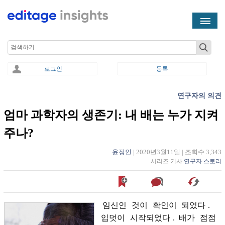
Skip to main content
Search
로그인
등록
연구자의 의견
You are here
엄마 과학자의 생존기: 내 배는 누가 지켜
주나?
윤정인
|
2020년3월11일
|
조회수 3,343
시리즈 기사
연구자 스토리
임신인
것이
확인이
되었다
.
입덧이
시작되었다
.
배가
점점