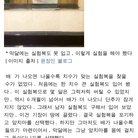
* 막달에는
실험복도
못
입고
,
이렇게
실험을
해야
했다
[
이미지
출처
]
윤정인
블로그
배
가
나오면
나올수록
치수가
맞는
실험복을
찾을
수가
없었다
.
처음에는
한
치수
큰
실험복도
입어
봤
다
.
이
실험복으로
몇
달은
그럭저럭
버틸
수
있었지
만
,
역시
6
개월이
넘어서
배가
더
나오니
단추가
잠겨
지지
않았다
.
그래서
남자
실험복도
구해서
입어
보았
지만
,
이건
기장이
땅에
끌렸다
.
결국
실험복을
포기하
고
앞치마를
선택했다
.
하지만
그마저도
배가
나올수록
들뜨기
마련이어서
,
막달에는
그냥
앞치마를
몸에
걸치
고
돌아다니기를
선택했다
.