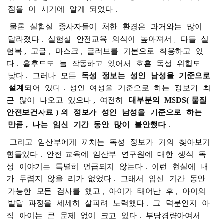
점을
이
시기에
알게
되었다
.
물론
실험실
종사자들이
처한
환경은
과거와는
많이
달라졌다
.
실험실
안전교육
의식이
높아져서
,
다들
실
험복
,
고글
,
마스크
,
글러브를
기본으로
착용하고
있
다
.
흄후드도
늘
작동하고
있어서
호흡
독성
위험도
낮다
.
그러나
모든
독성
정보는
성인
남성을
기준으로
설계
되어
있다
.
성인
여성을
기준으로
하는
정보가
최
근
많이
나오고
있으나
,
여전히
대부분의
MSDS(
물질
안전보건자료
)
의
정보가
성인
남성을
기준으로
하는
만큼
,
나는
임신
기간
동안
많이
불안했다
.
그리고
임산부에게
끼치는
독성
정보가
거의
찾아보기
힘들었다
.
안전
교육에
임산부
연구원에
대한
생식
독
성
이야기는
특별히
언급되지
않는다
.
이런
현실에
내
가
두렵지
않을
리가
없었다
.
그래서
임신
기간
동안
가능한
모든
검사를
했고
,
아이가
태어난
후
,
아이의
발달
과정을
세세히
살피려
노력했다
.
그
덕분인지
아
직
아이는
큰
문제
없이
크고
있다
.
부당경량아여서