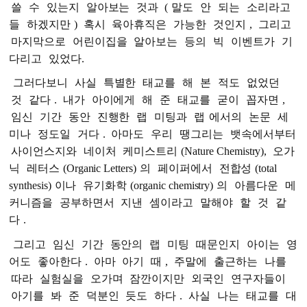
쓸
수
있는지
알아보는
것과
(
말도
안
되는
소리라고
들
하겠지만
)
혹시
육아휴직은
가능한
것인지
,
그리고
마지막으로
어린이집을
알아보는
등의
빅
이벤트가
기
다리고
있었다.
그러다보니
사실
특별한
태교를
해
본
적도
없었던
것
같다
.
내가
아이에게
해
준
태교를
굳이
꼽자면
,
임신
기간
동안
진행한
랩
미팅과
랩
에서의
논문
세
미나
정도일
거다
.
아마도
우리
땡그리는
뱃속에서부터
사이언스지와
네이처
케미스트리
(Nature Chemistry),
오가
닉
레터스
(Organic Letters)
의
페이퍼에서
전합성
(total
synthesis)
이나
유기화학
(organic chemistry)
의
아름다운
메
커니즘을
공부하면서
지낸
셈이라고
말해야
할
것
같
다
.
그리고
임신
기간
동안의
랩
미팅
때문인지
아이는
영
어도
좋아한다
.
아마
아기
때
,
주말에
출근하는
나를
따라
실험실을
오가며
잠깐이지만
외국인
연구자들이
아기를
봐
준
덕분인
듯도
하다
.
사실
나는
태교를
대