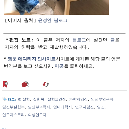
[
이미지
출처
]
윤정인
블로그
* 편집
노트
:
이
글은
저자의
블로그
에
실렸던
글
을
저자의
허락을
받고
재발행하였습니다
.
*
영문 에디티지 인사이트
사이트에 게재된 해당 글의 영문
번역본을 보고 싶으시면,
이곳
을 클릭하세요.
랩 실험
실험복
실험실안전
과학자임신
임신부연구자
태그:
임신부실험복
임신부과학자
엄마과학자
연구자임신
임신
연구자스토리
여성연구자