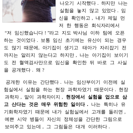
나오기
시작했다
.
하지만
나는
실험을
놓지
않고
있었다
.
임
신을
확인하고
,
내가
제일
먼
저
한
행동은
회식자리에서
“저
임신했습니다
!
”라고
지도
박사님
이하
팀에
오픈
하는
것이었다
.
보통
임신
초기에는
유산이
되는
경우
도
많기
때문에,
아기집이
생기고
태아가
자리잡기
전
까지는
알리지
않는다고
하지만
,
나는
아기집이
보이기
도
전
혈액검사만으로
임신을
확인한
뒤
바로
그
사실
을
공개했다
.
왜
?
공개한
이유는
간단했다
.
나는
임산부이기
이전에
실
험실에서
실험을
하는
현장
과학자였기
때문이다
.
현장
과학자
,
말이
과학자이지
,
현장에서
실험을
업으로
삼
고
산다는
것은
매우
위험한
일이다
.
나는
특히나
유
기화학자였기
때문에
내가
실험실에서
고개를
돌리면
,
예쁜
시약
병들이
자신의
정체성을
간단한
그림으로
보여주고
있는데
,
그
그림들은
대개
이러하다
.