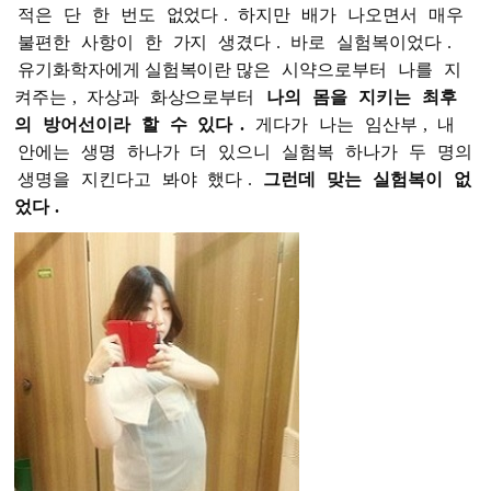
적은
단
한
번도
없었다
.
하지만
배가
나오면서
매우
불편한
사항이
한
가지
생겼다
.
바로
실험복이었다
.
유기화학자에게 실험복이란 많은
시약으로부터
나를
지
켜주는
,
자상과
화상으로부터
나의
몸을
지키는
최후
의
방어선이라
할
수
있다
.
게다가
나는
임산부
,
내
안에는
생명
하나가
더
있으니
실험복
하나가
두
명의
생명을
지킨다고
봐야
했다
.
그런데
맞는
실험복이
없
었다
.