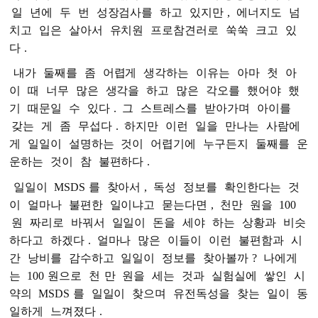
일
년에
두
번
성장검사를
하고
있지만
,
에너지도
넘
치고
입은
살아서
유치원
프로참견러로
쑥쑥
크고
있
다
.
내가
둘째를
좀
어렵게
생각하는
이유는
아마
첫
아
이
때
너무
많은
생각을
하고
많은
각오를
했어야
했
기
때문일
수
있다
.
그
스트레스를
받아가며
아이를
갖는
게
좀
무섭다
.
하지만
이런
일을
만나는
사람에
게
일일이
설명하는
것이
어렵기에
누구든지
둘째를
운
운하는
것이
참
불편하다
.
일일이
MSDS
를
찾아서
,
독성
정보를
확인한다는
것
이
얼마나
불편한
일이냐고
묻는다면
,
천만
원을
100
원
짜리로
바꿔서
일일이
돈을
세야
하는
상황과
비슷
하다고
하겠다
.
얼마나
많은
이들이
이런
불편함과
시
간
낭비를
감수하고
일일이
정보를
찾아볼까
?
나에게
는
100
원으로
천
만
원을
세는
것과
실험실에
쌓인
시
약의
MSDS
를
일일이
찾으며
유전독성을
찾는
일이
동
일하게
느껴졌다
.