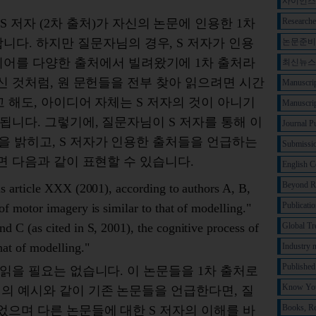
사이언스
Researche
 저자 (2차 출처)가 자신의 논문에 인용한 1차
니다. 하지만 질문자님의 경우, S 저자가 인용
논문준
디어를 다양한 출처에서 빌려왔기에 1차 출처라
최신뉴스
신 것처럼, 원 문헌들을 전부 찾아 읽으려면 시간
Manuscrip
 해도, 아이디어 자체는 S 저자의 것이 아니기
Manuscrip
됩니다. 그렇기에, 질문자님이 S 저자를 통해 이
Journal P
 밝히고, S 저자가 인용한 출처들을 언급하는
Submissi
면 다음과 같이 표현할 수 있습니다.
English 
Beyond R
is article XXX (2001), according to authors A, B,
Publicatio
of motor imagery is similar to that of modelling."
Global Tr
d C (as cited in S, 2001), the cognitive process of
hat of modelling."
Industry 
Published
 읽을 필요는 없습니다. 이 논문들을 1차 출처로
Know You
의 예시와 같이 기존 논문들을 언급한다면, 질
Books, Re
었으며 다른 논문들에 대한 S 저자의 이해를 바