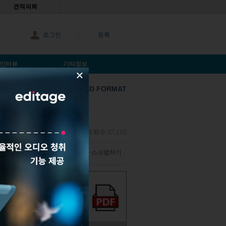
견적의뢰
로그인
등록
인터뷰
기타정보
×
STYLE AND FORMAT
Anonymous |
2016년1월13일
|
조회수 57,152
덧글 남기기
해당 기사 스크랩하기