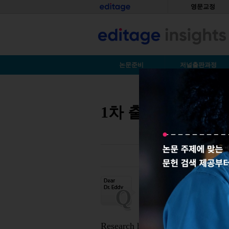
Skip to main content
홈
영문교정
S
논문준비
저널출판과정
You are here
1차 출처가 아닌 
S저자 (2001) 문헌
에 도움이 되는 내용
어, 다음과 같은 내용
Research has typically addressed 