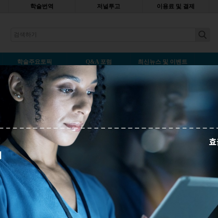
학술번역
저널투고
이용료 및 결제
earch
학술주요토픽
Q&A 포럼
최신뉴스 및 이벤트
경우에 논문 출처를 인용하는 방법
나중에 읽기
의 서론을 읽다가 차후 원고작성
을 발견하였습니다. 예를 들
을 읽었습니다.
modelling and imagery as