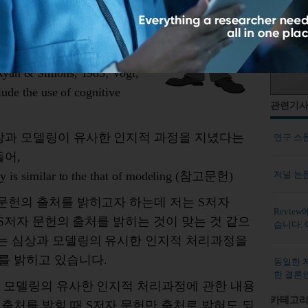
ver, several investigators
ry are actually quite similar
& Landers, 1983; Housner,
Ryan & Simons, 1983; Vogt,
lude the use of cognitive
관련기
심상과 모델링이 유사한 인지적 과정을 지녔다는
연구 스
들어,
저널 논문 
ry is similar to the that of modeling (참고문헌)
고문헌의 출처를 밝히고자 하는데 저는 S저자
Review
이 S저자 문헌의 출처를 밝히는 것이 맞는 것 같으
습니다.
자는 심상과 모델링의 유시한 인지적 처리과정을
를 밝히고 있습니다.
동일한 
한 결론
과 모델링의 유사한 인지적 처리과정에 관한 내용
카테고리
출처를 밝힐 때 S저자 문헌만 출처로 밝혀도 되