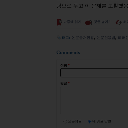
탕으로 두고 이 문제를 고찰했음
나중에 읽기
덧글 남기기
해
논문출처인용
논문인용법
레퍼
태그:
Comments
성함
*
덧글
*
모든덧글
내 덧글 답변