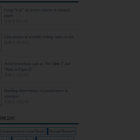
Using "et al." for in-text citations in research
papers
조회수 954,181
Latin phrases in scientific writing: italics or not
조회수 483,635
Avoid instructions such as "See Table 2" and
"Refer to Figure 6"
조회수 202,269
Handling abbreviations of journal names in
references
조회수 130,249
카테고리
y Communications Good Reads
Beyond Research