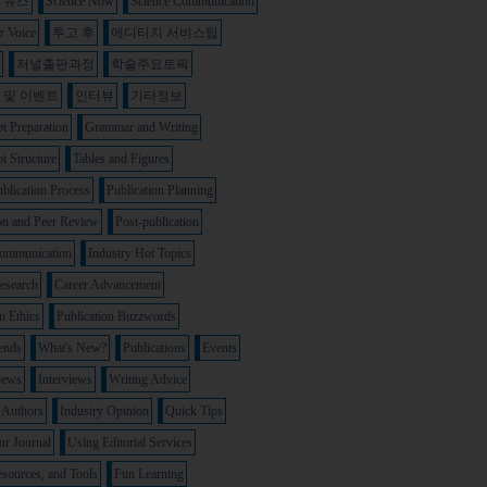
 뉴스
Science Now
Science Communication
r Voice
투고 후
에디티지 서비스팁
비
저널출판과정
학술주요토픽
 및 이벤트
인터뷰
기타정보
t Preparation
Grammar and Writing
t Structure
Tables and Figures
ublication Process
Publication Planning
on and Peer Review
Post-publication
Communication
Industry Hot Topics
esearch
Career Advancement
n Ethics
Publication Buzzwords
ends
What's New?
Publications
Events
news
Interviews
Writing Advice
 Authors
Industry Opinion
Quick Tips
r Journal
Using Editorial Services
sources, and Tools
Fun Learning